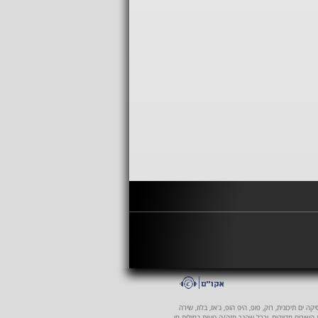
 ים תיכונית, רוק, פופ, היפ הופ, ג'אז, בלוז, שירה
ת השירים מדויקות, וככל שהנך מזה/ה טעות במילות מי