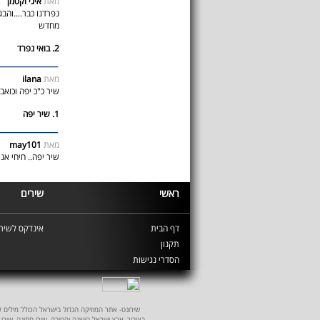
מאת
איגי וקסמן
נפרדנו כבר....וה
מחדש
2. בואי נפרד
מאת
ilana
שיר כ"כ יפה וכואב.
1. שיר יפה
מאת
may101
שיר יפה.. חיחי אני
ראשי
שירים
דף הבית
אינדקס לשירי
תקנון
הסדרי נגישות
שירונט- אתר המוזיקה הגדול בישראל הכולל מילים לשיר
בציבור, ארץ ישראל הישנה והטובה, שירי חתונה, שירי 