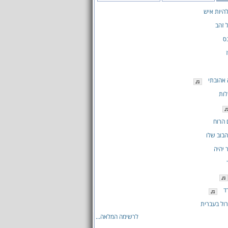
היות איש
 זהב
ס
 אהובתי
לות
 הרוח
הבוב שלו
 יהיה
ד
רול בעברית
לרשימה המלאה...