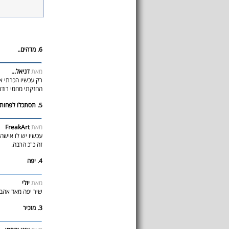
6. מדהים..
מאת
דניאל...
רק עכשיו הכרתי א
החזקתי מחמי רודנ
5. תסתכלו לפחות על הצד החיובי
מאת
FreakArt
זה כ"כ הרבה.
4. יפה
מאת
יולי
שיר יפה מאד אהבת
3. מזכיר