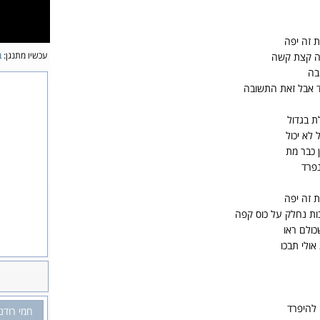
ת זה יפה
עכשיו מתנגן:
ב
זה קצת קשה
בה
דד אבל זאת התשובה
ת בגדול
 לא יכול
 כבר מת
נפרד
ת זה יפה
ות נחלק על כוס קפה
כולם ראו
ולי תבכו
להיפרד
חמי רודנ