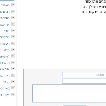
מרים אותך כהד
השתדל ל
מת שיהיה לך טוב
ה מרגיש קרוב קרוב
חוטים של
מחכים לנ
ישראבלוז
לגדול
מלנכוליה
מילים נוז
לילה
לזרום עם
כל אחד ו
יהיה אשר
הייתי אור
גאולה
בואי ניפר
אין רוקנ'