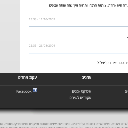
בגידה היא אחרת, צורמת הרבה יותראח איך שזה פותח פצעים
11/10/2009 - 19:33
26/08/2009 - 22:35
 הוספתי את הקליפXD
אמנים
עקוב אחרינו
ם
אינדקס אמנים
Facebook
אקורדים לשירים
ים בעברית, מילים לשירים באנגלית וקליפי יוטיוב. מאגר מילות שירים מסגנונות מוזיקליים שונים: מוזיקה מזרחית, מוסיקה
אהבה, אקורדים לשירים לועזיים ועבריים. יכול כי בשוגג נפלו טעויות במילות השירים. האתר אינו נושא באחריות כי מילו