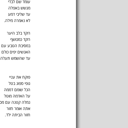
עומד שם לבדי
מגשש באפלה
עד שליבי דמע
לא נאמרה מילה.
רוקד בלב היער
רוקד כמכושף
במסיבת הטבע עם ע
האנשים יפים כולם ר
עד שהשמש תעלה ה
פוקח את עניי
גופי ספוג בטל
הכל שומם דממה
על האדמה מוטל
נמלה קטנה עם מסע
אתה אומר חזור
חזור הביתה ילד.