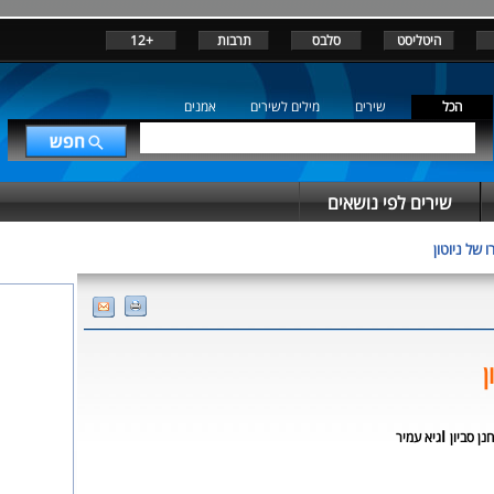
היטליסט
סלבס
תרבות
+12
הכל
שירים
מילים לשירים
אמנים
שירים לפי נושאים
ו של ניוטון
ן
ו
חנן סביון
גיא עמיר