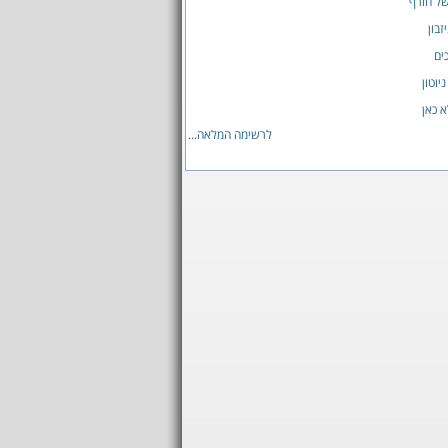
של חורף
זבון
ים
יוטון
 כאן
לרשימה המלאה...