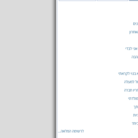
נים
חרון
אני לבדי
הבה
 בנוי לקראתי
ל למעלה
ריו חברה
מולדתי
תך
יות
יחד
לרשימה המלאה...