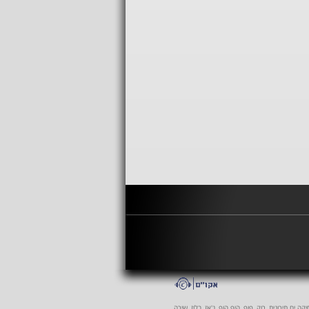
 ים תיכונית, רוק, פופ, היפ הופ, ג'אז, בלוז, שירה