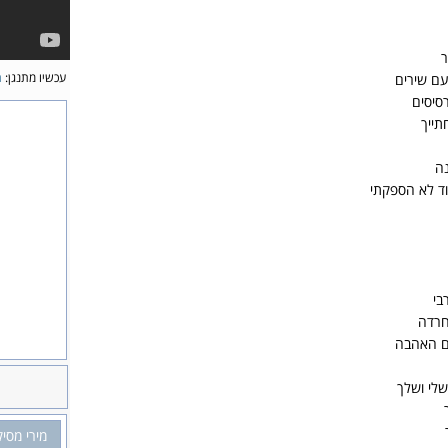
ר
עכשיו מתנגן:
ת
עם שירים
סיסים
תייך
וד לא הספקתי
בי
חרדה
שם האהבה
לי ושלך
מירי מסי