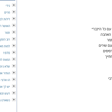
גידי
מרים
לילות לב
האושר הא
עם כל ה״כבר״
תמר
 האהבה
רוב הזמן 
תמר
עם שירים
למות מא
סיסים
1970
תייך
המוות לא
שלא ניפו
הותיר אח
בי
הו ארצי 
יש לך או
רעש זכוכ
נשארנו ב