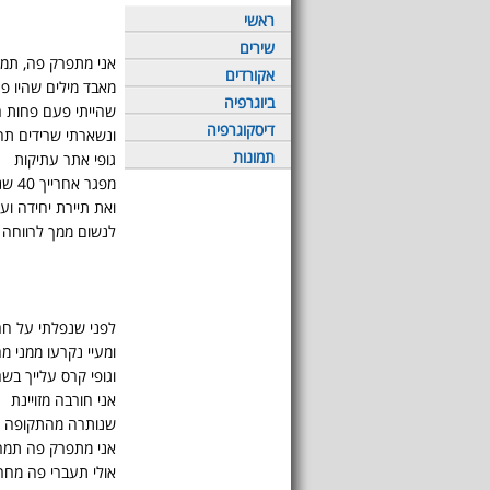
ראשי
שירים
אני מתפרק פה, תמ
אקורדים
מאבד מילים שהיו פ
ביוגרפיה
שהייתי פעם פחות ר
דיסקוגרפיה
ונשארתי שרידים תח
תמונות
גופי אתר עתיקות
מפגר אחרייך 40 שנה
ואת תיירת יחידה וע
לנשום ממך לרווחה
לפני שנפלתי על חר
ומעיי נקרעו ממני מ
וגופי קרס עלייך ב
אני חורבה מזויינת
שנותרה מהתקופה ש
אני מתפרק פה תמר
אולי תעברי פה מחר