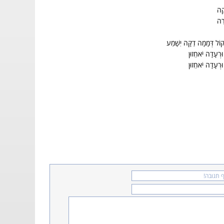
קָה
רָה
וְקוֹל דְּמָמָה דַקָּה יִשָׁמַע
 וּרְעָדָה יֹאחֵזוּן
 וּרְעָדָה יֹאחֵזוּן