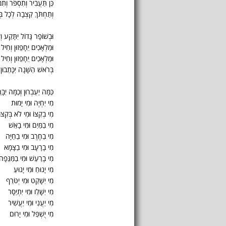
כֵּן תַּעֲבִיר וְתִסְפֹּר וְת
וְתַחְתֹּךְ קִצְבָה לְכָל בְּר
וּבְשׁוֹפָר גָּדוֹל יִתָּקַע 
וּמַלְאָכִים יֵחָפֵזוּן וְחִיל
וּמַלְאָכִים יֵחָפֵזוּן וְחִיל
בְּרֹאשׁ הַשָּׁנָה יִכָּתֵבוּן 
כַּמָּה יַעַבְרוּן וְכַמָּה יִבָּר
מִי יִחְיֶה וּמִי יָמוּת
מִי בְקִצּוֹ וּמִי לֹא בְּקִצּוֹ
מִי בַמַּיִם וּמִי בָאֵשׁ
מִי בַחֶרֶב וּמִי בַחַיָּה
מִי בָרָעָב וּמִי בַצָּמָא
מִי בָרַעַשׁ וּמִי בַמַּגֵּפָה
מִי יָנוּחַ וּמִי יָנוּעַ
מִי יִשָּׁקֵט וּמִי יְטֹּרֵף
מִי יִשָּׁלֵו וּמִי יִתְיַסָּר
מִי יַעֲנִי וּמִי יַעֲשִׁיר
מִי יֻשְׁפַּל וּמִי יָרוּם