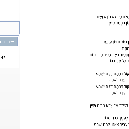
ַיּוֹם כִּי הוּא נוֹרָא וְאָיֹום
כּוֹן בְּחֶסֶד כִּסְאֶךָ
יאיר רוזנ
וּמוֹכִיחַ וְיוֹדֵעַ וָעֵד
מוֹנֶה
ת וְתִפְתַּח אֶת סֵפֶר הַזִּכְרוֹנוֹת
לא 
ַד כָּל אָדָם בּוֹ
וְקוֹל דְּמָמָה דַקָּה יִשָׁמַע
 וּרְעָדָה יֹאחֵזוּן
וְקוֹל דְּמָמָה דַקָּה יִשָׁמַע
 וּרְעָדָה יֹאחֵזוּן
ן לִפְקֹד עַל צְבָא מָרוֹם בַּדִּין
ן
לְפָנֶיךָ כִּבְנֵי מָרוֹן
מַעֲבִיר צֹאנוֹ תַּחַת שִׁבְטוֹ