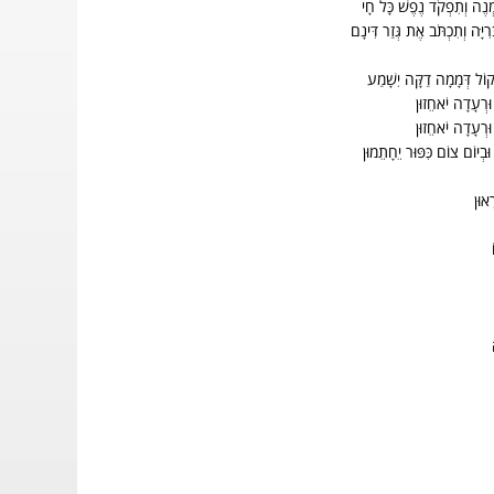
ִמְנֶה וְתִפְקֹד נֶפֶשׁ כָּל חָי
ִיָּה וְתִכְתֹּב אֶת גְּזַר דִּינָם
וְקוֹל דְּמָמָה דַקָּה יִשָׁמַע
 וּרְעָדָה יֹאחֵזוּן
 וּרְעָדָה יֹאחֵזוּן
וּבְיוֹם צוֹם כִּפּוּר יֵחָתֵמוּן
ֵאוּן