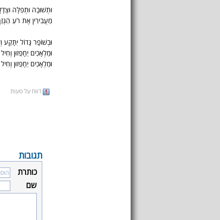
וּתְשׁוּבָה וּתְפִלָּה וּצְדָ
מַעֲבִירִין אֶת רֹעַ הַגְּזֵ
וּבְשׁוֹפָר גָּדוֹל יִתָּקַע 
וּמַלְאָכִים יֵחָפֵזוּן וְחִיל
וּמַלְאָכִים יֵחָפֵזוּן וְחִיל
דווח על טעות
תגובות
כותרת
שם