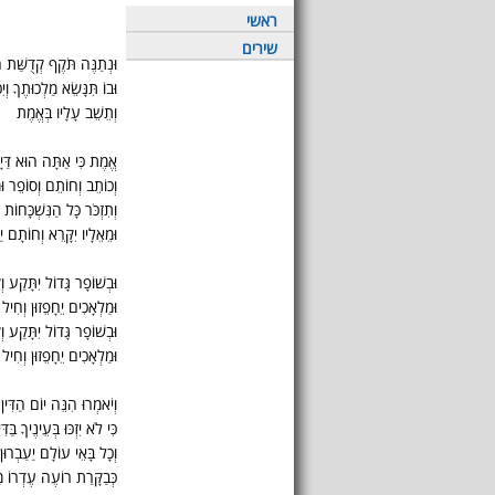
ראשי
שירים
וּנְתַנֶּה תֹּקֶף קְדֻשַּׁת ה
וּבוֹ תִּנָּשֵׂא מַלְכוּתֶךָ וְיִ
וְתֵשֵׁב עָלָיו בְּאֱמֶת
אֱמֶת כִּי אַתָּה הוּא דַּיָּן 
וְכוֹתֵב וְחוֹתֵם וְסוֹפֵר וּ
וְתִזְכֹּר כָּל הַנִּשְׁכָּחוֹ
וּמֵאֵלָיו יִקָּרֵא וְחוֹתָם י
וּבְשׁוֹפָר גָּדוֹל יִתָּקַע 
וּמַלְאָכִים יֵחָפֵזוּן וְחִיל
וּבְשׁוֹפָר גָּדוֹל יִתָּקַע 
וּמַלְאָכִים יֵחָפֵזוּן וְחִיל
וְיֹאמְרוּ הִנֵּה יוֹם הַדִּי
כִּי לֹא יִזְכּוּ בְּעֵינֶיךָ בַּדִּי
וְכָל בָּאֵי עוֹלָם יַעַבְרוּן 
כְּבַקָּרַת רוֹעֶה עֶדְרוֹ 