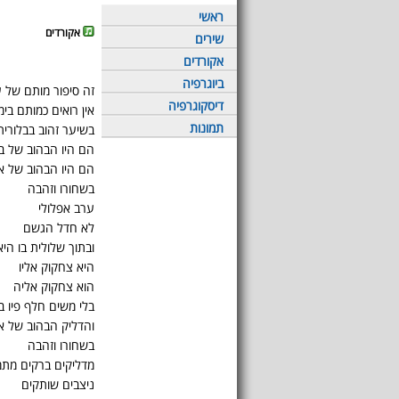
ראשי
אקורדים
שירים
אקורדים
ביוגרפיה
זה סיפור מותם של 
דיסקוגרפיה
אין רואים כמותם בימ
תמונות
בשיער זהוב בבלורי
הם היו הבהוב של ב
הם היו הבהוב של 
בשחורו וזהבה
ערב אפלולי
לא חדל הגשם
ובתוך שלולית בו הי
היא צחקוק אליו
הוא צחקוק אליה
בלי משים חלף פיו 
והדליק הבהוב של 
בשחורו וזהבה
מדליקים ברקים מת
ניצבים שותקים