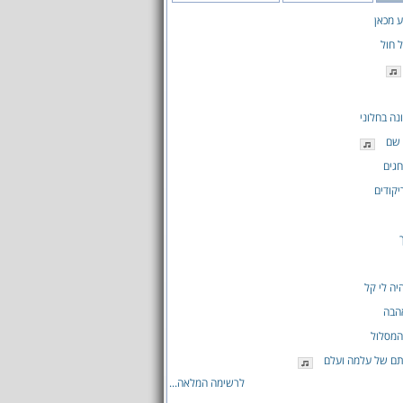
ע מכאן
 חול
נה בחלוני
 שם
גים
קודים
ה לי קל
הבה
המסלול
תם של עלמה ועלם
לרשימה המלאה...