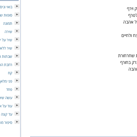
בואי וניס
וירף
לטרף
סופות של
ל אהבה
תמונה
שירה
ח ולחיים
שיר על יו
שיר ללא
ת שחרחורת
שבתות וח
רק בחורף
רחבת הרי
אהבה
קח
פני מלאך
פחד
עשה שיהי
עוד על א
עד קצה 
סיפור מו