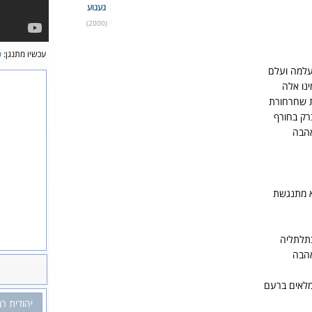
געגוע
(2000)
עכשיו מתנגן:
ס
עלמה ועלם
ינו אלה
ת שחרחורת
רק בחורף
אהבה
א מתנגשת
בתלתליה
אהבה
מלאים ברעם
יהודית רב