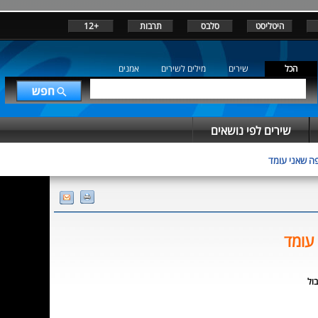
היטליסט
סלבס
תרבות
+12
הכל
שירים
מילים לשירים
אמנים
שירים לפי נושאים
ה שאני עומד
עומד
בול