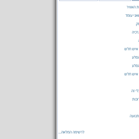
 האוויר
ני עומד
ק
רכיה
 איש חלש
הסלע
הסלע
 איש חלש
לי זה
וכות
תנועה
לרשימה המלאה...