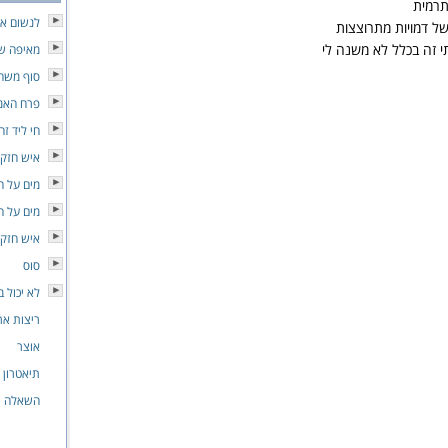
תרמית
לנשום את
ל דמויות מתרוצצות
י זה בכלל לא משנה לי
מאיפה שא
סוף משח
פרח האנ
חי ליד זה
איש חזק
מים על 
מים על 
איש חזק
סוס
לא יכול ב
ריצות אר
אוצר
תיאטרון 
השאלה