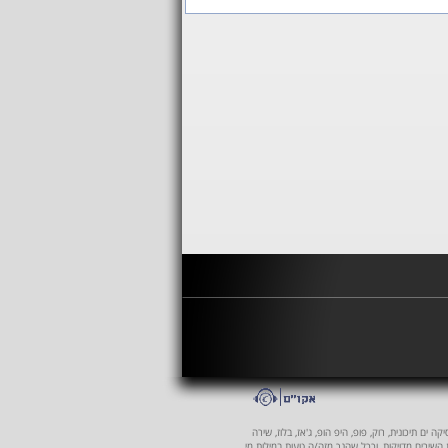
 ים תיכונית, רוק, פופ, היפ הופ, ג'אז, בלוז, שירה
ת השירים מדויקות, וככל שהנך מזה/ה טעות במילות מי