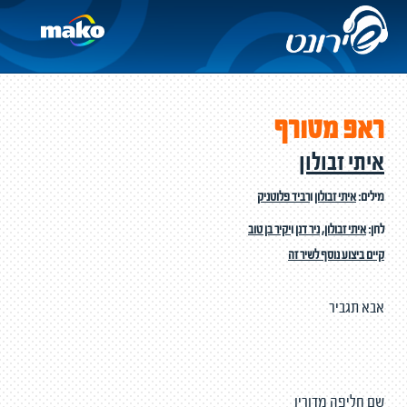
ראפ מטורף
איתי זבולון
מילים:
איתי זבולון
ו
רביד פלוטניק
לחן:
איתי זבולון
,
ניר דנן
ו
יקיר בן טוב
קיים ביצוע נוסף לשיר זה
אבא תגביר
שם חליפה מדורין