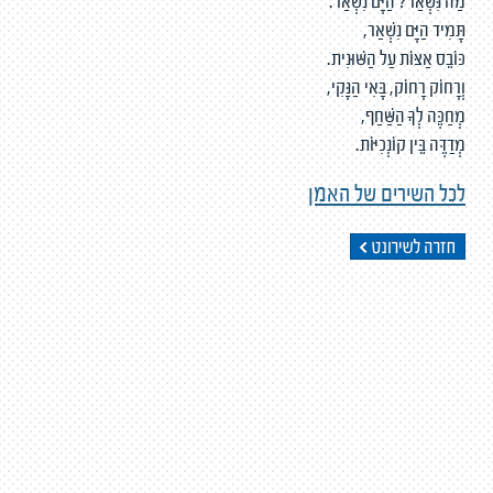
מַה נִּשְׁאַר? הַיָּם נִשְׁאַר.
תָּמִיד הַיָּם נִשְׁאַר,
כּוֹבֵס אַצּוֹת עַל הַשּׁוּנִית.
וְרָחוֹק רָחוֹק, בָּאִי הַנָּקִי,
מְחַכֶּה לְךָ הַשַּׁחַף,
מְדַדֶּה בֵּין קוֹנְכִיּוֹת.
לכל השירים של האמן