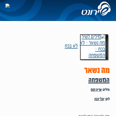
לא בכח
מה נשאר
המשפחה
מילים:
אריה זקס
לחן:
יובל יבנה