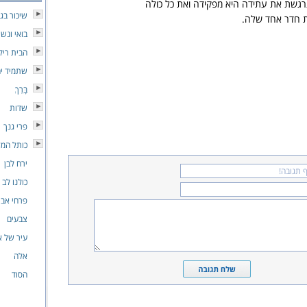
גשת את עתידה היא מפקידה ואת כל כולה
שיכור בגי
 חדר אחד שלה.
בואי ונש
הבית ריק
שתמיד יה
בָּרֵךְ
שדות
פרי גנך
כותל המז
ירח לבן
כולנו לב
פרחי אבי
צבעים
עיר של א
אלה
הסוד