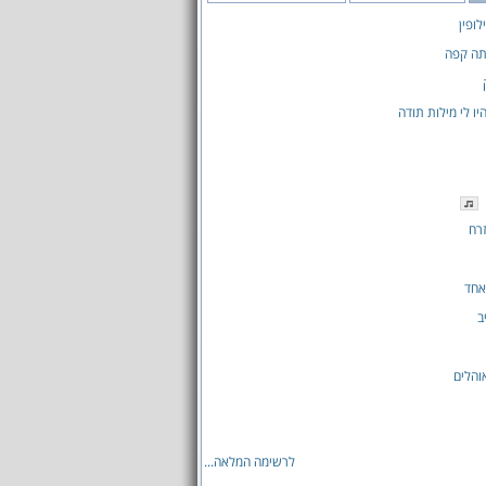
לופין
תה קפה
יו לי מילות תודה
רח
 אחד
ב
והלים
לרשימה המלאה...