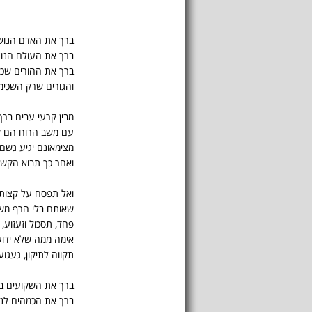
ברך את האדם הנושא
ברך את העולם הנוצץ
ברך את ההורים שכב
והגורים שרק השכימו
מבין קרעי עבים בר
עם משב הרוח הם קד
מצימאונם יגיע גשם
ואחר כך תבוא הקשת
ואל תפסח על קצות
שאותם בלי הרף משיי
פחד, תסכול וזעזוע,
אימה ממה שלא ידוע
תקווה לתיקון, געגוע
ברך את השקועים בע
ברך את הכמהים לני