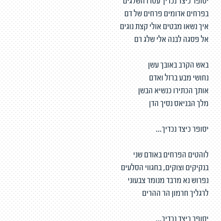
יסופר כיצד נכדיך עטרו השלגים
בפרחים אדומים פרחים של דם
איך נשאו מבטים אולי קצת נוגים
אל פסגה לבנה אלי שלג רם
באש הקרב באובך עשן
נחושי מבע ברזל ואדם
אותך הכתירו כנשיא הבשן
מלך הבניאס נסיך הדן
יסופר כיצד נכדיך...
לוהטים הפרחים באודם שני
בנקיקים וצוקים, בחגווי הסלעים
נפרוש נא מרבד מנומר צבעוני
לרגליך חרמון הר ההרים
יסופר כיצד נכדיך...