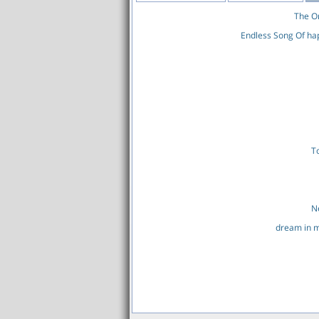
The O
Endless Song Of ha
T
N
dream in 