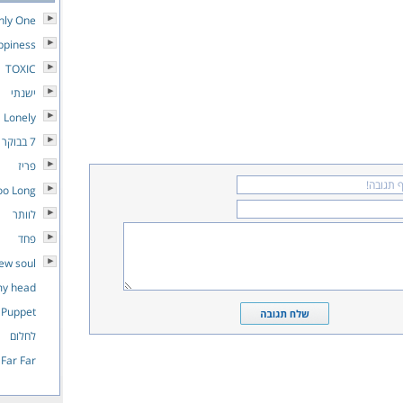
nly One
ppiness
TOXIC
ישנתי
Lonely
7 בבוקר
פריז
oo Long
לוותר
פחד
ew soul
my head
Puppet
לחלום
Far Far