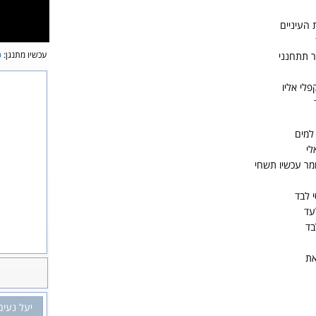
העיניים
עכשיו מתנגן:
פ
מר תתחנני
פלי אליו
 למים
לי
מר עכשיו תשחי
י לבד
עד
בד
את
יעל נעים