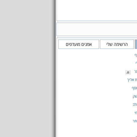
הרשימה שלי
אמנים מועדפים
ף
ר
 אליך
סף
שק
לב
י
תר