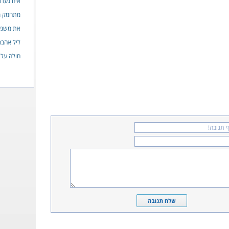
איזו נער
מתחמק מ
את משג
ליל אהבה
חולה עלי