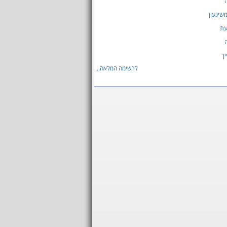
ה
שיגעון
עת
יך
לרשימה המלאה...