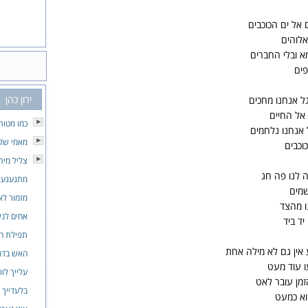
אל ים הכוכבים
אלוהים
מא ובלי החברים
פים
ירון כהן
ל אנחנו מחכים
אל החיים
כמו מטור
אנחנו נלחמים
מאמי שלי
וכבים
צליל מית
 לנו פה חג
מתגעגעת
שמים
מזמור לא
ו מהצד
אחים לנ
ד ביד
תפילת ה
ע אין גם לא מילה אחת
האש בדמ
ו עוד מעט
עלייך לוו
מן עובר לאט
בלעדייך
וא כמעט