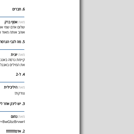
6. חברים
מאת
אסף ברק
שלום אדם שמי אסף
אוהב אותה מאוד א
5. מה לגבי הגרסה באנגלית??
מאת
יונית
קיימת גרסה באנגל
את המילים באנגלי
4. ל-2
מאת
היליבילית
צודקת!
3. יש לינק אחר ליוטיוב
מאת
נחום
?v=BwGbzBrvwrI
2. אדם!!!!!!!!!!