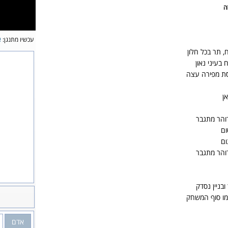
ה
עכשיו מתנגן:
א
 תר בכל חלון
בעיני נאון
סת מפירה עצה
ן
דוהר מתגבר
ום
ום
דוהר מתגבר
בניין נסדק
מו סוף המשחק
אדם