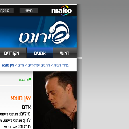
ראשי
מוזיקה
ראשי
אמנים
אקורדים
עמוד הבית
>
אמנים ישראלים
>
אדם
>
אין מוצא
6 תגובות
אין מוצא
אדם
מילים:
אנתוני ג'יימס
לחן:
,
אנתוני ג'יימס
מי
תרגום:
יואב גינאי