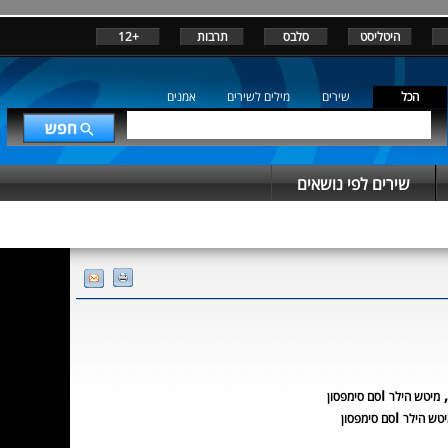
היטליסט
סלבס
תרבות
+12
הכל
שירים
מילים לשירים
אמנים
שירים לפי נושאים
,
ו
מיטש הילר
סם סימפסון
ו
טש הילר
סם סימפסון