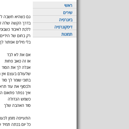
ראשי
שירים
גם כשהיא חשבה ל
ביוגרפיה
בדרך הקשה שלה זה
דיסקוגרפיה
ללכת לאיבוד כשבוכי
תמונות
רק בחום של הידיים
בלי מילים אפתור לך
אם את לא לבד
אז זה כואב פחות
אגלה לך את הסוד
שלעולם בעצם אין ג
בתוכי שומר לך סוד
ולבסוף את עוד תראי
איך נפתר פתאום הס
כשמש הגדולה
סוד האהבה שלך
התעייפה מזמן לכעו
כל יום בכתה תמיד ע