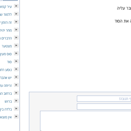
עיר קפוא
בר עליה
ללמוד שו
 את הסוד
זה הזמן ל
מחר יהי
הדברים ה
מצטער
סוס מעץ
סוד
נוסע רחו
יש אהבה
זריחה על
ברחוב הנ
ברוש
בלדה בין 
אין מוצא