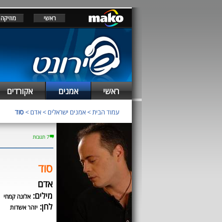
ראשי
מוזיקה
ראשי
אמנים
אקורדים
עמוד הבית
>
אמנים ישראלים
>
אדם
>
סוד
7 תגובות
סוד
אדם
מילים:
אלונה קמחי
לחן:
יזהר אשדות