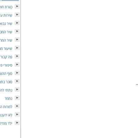
כוורת חו
שירות עצ
שיר נבואי
שיר המכו
שיר המחי
שיעור מו
פה קבור 
סיפורי פו
סוף ההצג
סוכר בתה
.
נתתי לה 
נחמד
למרות הכ
לא ידענו
ילד מזדק