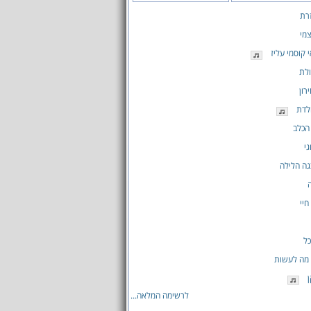
זרת
מי
 קוסמי עליז
לת
רון
לדת
הכלב
גי
ה הלילה
חיי
ל
 מה לעשות
ן
לרשימה המלאה...