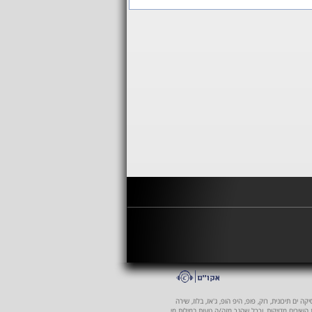
 ים תיכונית, רוק, פופ, היפ הופ, ג'אז, בלוז, שירה
ת השירים מדויקות, וככל שהנך מזה/ה טעות במילות מי