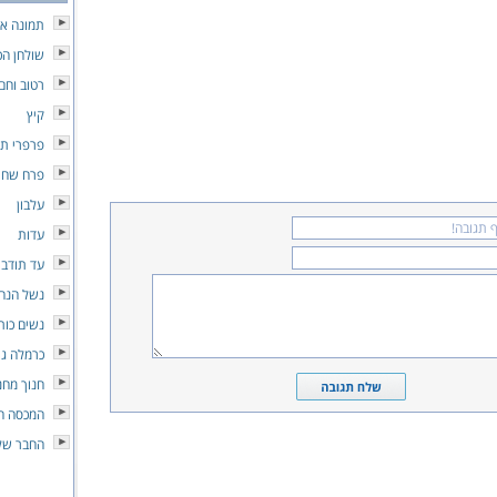
תמונה אי
שולחן הכ
רטוב וחם
קיץ
פרפרי ת
פרח שחו
עלבון
עדות
עד תודב
נשל הנח
נשים כות
כרמלה גר
חנוך מחנ
המכסה הי
החבר של