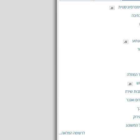
מפרסיוניסטית
תיבה
עתוע
ר
ר המחלה
ש
בות שירה
וס ואגנר
ך
רוק
 המשוגע
לרשימה המלאה...