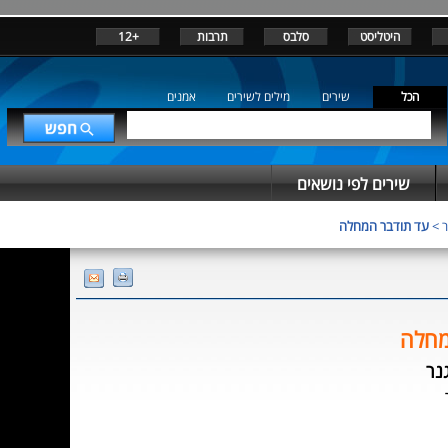
היטליסט
סלבס
תרבות
+12
הכל
שירים
מילים לשירים
אמנים
שירים לפי נושאים
ר
>
עד תודבר המחלה
מחלה
נר