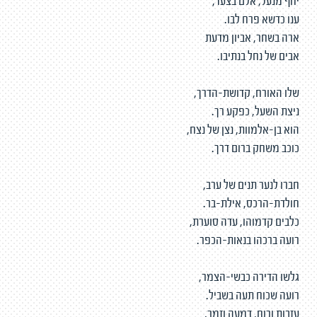
יחף מנעל, אלם בצעד,
ענו כדשא פרח לבו.
ארה בשחר, אביון מדעת
אבים של נחל בנתיבו.
שלו האורח, קדושת-הדרך,
ניצת השעל, כפקע רך.
הוא בן-אלמוות, נצן של נצח,
כוכב משחק ברום דרך.
חברו לנער תנים של ערב,
חולדת-הרכס, אילת-בר.
כלבים קדמוהו, עדה סוערת,
רועה ברכהו בנאות-הכפר.
גלשו הדירה כבשי-הצמר,
רועה שכוח תעה בשביל.
עזבות ורוח, דמעה וזמר,