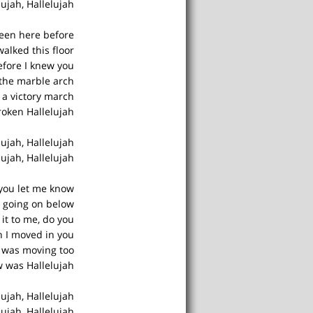
lujah, Hallelujah
een here before
walked this floor
efore I knew you.
 the marble arch
t a victory march
broken Hallelujah
lujah, Hallelujah
lujah, Hallelujah
you let me know
y going on below
t to me, do you?
I moved in you
 was moving too
 was Hallelujah
lujah, Hallelujah
lujah, Hallelujah