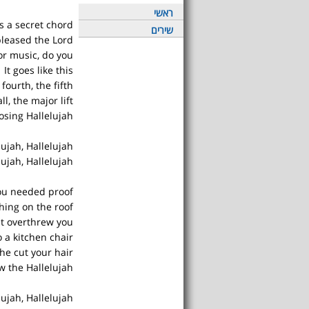
ראשי
s a secret chord
שירים
pleased the Lord
or music, do you?
It goes like this
fourth, the fifth
l, the major lift
osing Hallelujah
lujah, Hallelujah
lujah, Hallelujah
you needed proof
hing on the roof
ht overthrew you
o a kitchen chair
he cut your hair
w the Hallelujah
lujah, Hallelujah