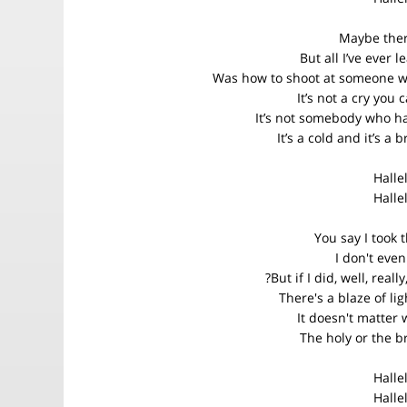
Maybe ther
But all I’ve ever 
Was how to shoot at someone 
It’s not a cry you 
It’s not somebody who ha
It’s a cold and it’s a
Halle
Halle
You say I took 
I don't eve
But if I did, well, really
There's a blaze of li
It doesn't matter
The holy or the b
Halle
Halle