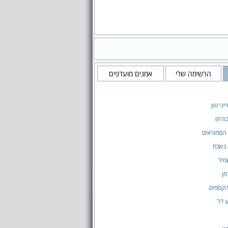
הרשימה שלי
אמנים מועדפים
יני טון
בורתו
הסמוראים
 נשכח
מיל
מן
הקסמים
ע דל