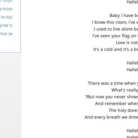
הקלברי פ
Halle
עצבות ע
Baby I have b
קינה על 
I know this room, I've 
גל אחרון
I used to live alone b
אני והפי
I've seen your flag on
Love is no
It's a cold and it's a 
Halle
Halle
There was a time when 
What's reall
But now you never show i
And remember when 
The holy dove
And every breath we drew
Halle
Halle