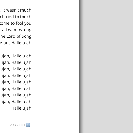
t, it wasn't much
o I tried to touch
t come to fool you
t all went wrong
 the Lord of Song
e but Hallelujah
lujah, Hallelujah
lujah, Hallelujah
lujah, Hallelujah
lujah, Hallelujah
lujah, Hallelujah
lujah, Hallelujah
lujah, Hallelujah
lujah, Hallelujah
Hallelujah
דווח על טעות