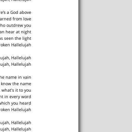
e’s a God above
learned from love
who outdrew you
can hear at night
s seen the light
 broken Hallelujah
lujah, Hallelujah
lujah, Hallelujah
the name in vain
n know the name
, what's it to you?
ght in every word
 which you heard
roken Hallelujah
lujah, Hallelujah
lujah, Hallelujah