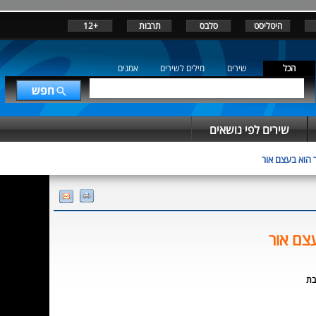
היטליסט
סלבס
תרבות
+12
הכל
שירים
מילים לשירים
אמנים
שירים לפי נושאים
 הוא בעצם אור
צם אור
בת