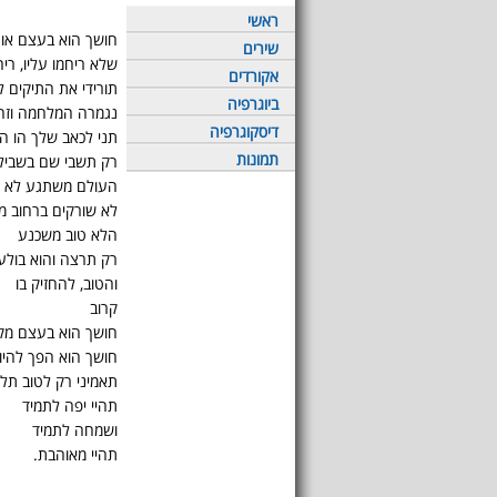
ראשי
חושך הוא בעצם אור,
שירים
שלא ריחמו עליו, ריח
אקורדים
תורידי את התיקים לא
ביוגרפיה
נגמרה המלחמה וזה
דיסקוגרפיה
תני לכאב שלך הו הו
תמונות
רק תשבי שם בשבילך 
העולם משתגע לא נו
לא שורקים ברחוב מנ
הלא טוב משכנע
רק תרצה והוא בולע
והטוב, להחזיק בו
קרוב
חושך הוא בעצם מקו
חושך הוא הפך להיות 
תאמיני רק לטוב תל
תהיי יפה לתמיד
ושמחה לתמיד
תהיי מאוהבת.