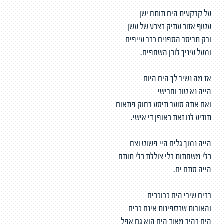
על קרקעית הים תותח ישן
עטוף אזוב עתיק בצבע של עשן
ורק תריסר הספנים כבר עייפים
ומעל עיניך לובן השחפים.
אז מה נשיר לך הים היום
הייה נא טוב וחרישי
ואם אתה סוער תיסע רחוק פתאום
תודיע לנו זאת באופן די אישי.
הייה נמוך גלים היי פשוט וצח
בלי משחתות בלי צוללת בלי תותח
הייה סתם ים.
רבים שירי הים ככוכבים
והאורות שבספינות אינם כבים
הים בהיר מאוד הים הוא גם אפל