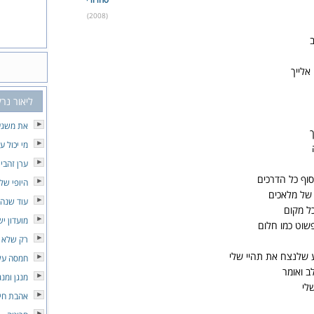
(2008)
אלייך
ליאור נרק
את משגע
מי יכול ע
ערן זהבי
וף כל הדרכים
היופי של
 של מלאכים
עוד שנה
כל מקום
מועדון יש
שוט כמו חלום
רק שלא י
ע שלנצח את תהיי שלי
חמסה עלי
ב ואומר
מנגן ומנג
לי
אהבת חי