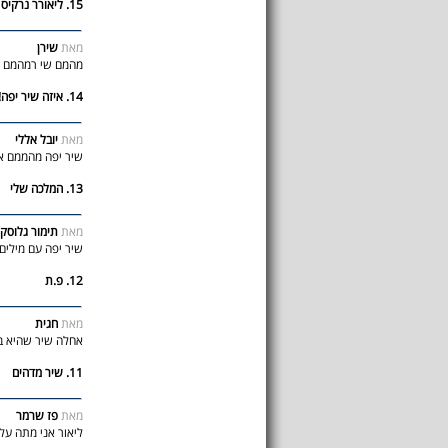
15. ליאורר נרקיס
מאת
שירן
מהמם שי רמהמם
14. איזה שיר יפה!!!!!!!
מאת
יובל אללי
שיר יפה מהממם אין
13. המלכה שלי
מאת
תימור גלוסק
שיר יפה עם מילים
12. פ.ת
מאת
חגית
אחלה שיר שהיא ב
11. שיר מדהים
מאת
פז שרמר
ליאור אני מתה על