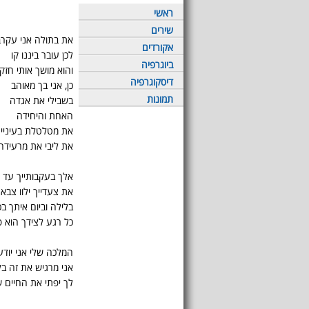
ראשי
שירים
את בתולה אני עקרב
אקורדים
לכן עובר ביננו קו
ביוגרפיה
והוא מושך אותי חזק 
דיסקוגרפיה
כן, אני בך מאוהב
תמונות
בשבילי את אגדה
האחת והיחידה
את מטלטלת בעינייך
את ליבי את מרעידה
אלך בעקבותייך עד ס
את צעדייך ילוו צבא
בלילה וביום איתך ב
כל רגע לצידך הוא פ
המלכה שלי אני יוד
אני מרגיש את זה בל
לך יפתי את החיים ש