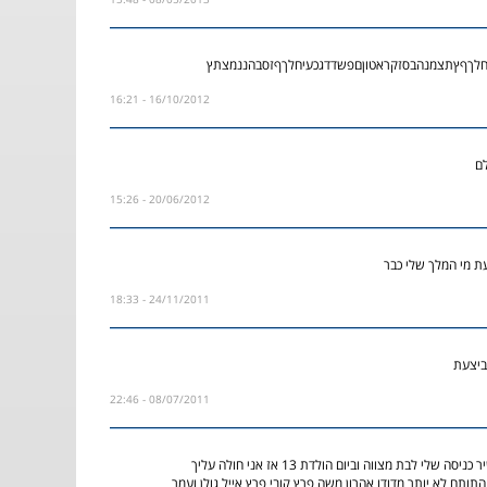
חלךףץתצמנהבסזקראטוןםפשדדגכעיחלךףזסבהננמצתץ
16/10/2012 - 16:21
לם
20/06/2012 - 15:26
עת מי המלך שלי כבר
24/11/2011 - 18:33
ביצעת
08/07/2011 - 22:46
השיר הזה היה בשיר כניסה שלי לבת מצווה וביום הולדת 13 אז אני חולה עליך
תותח לא יותר מדודו אהרון משה פרץ קובי פרץ אייל גולן ועמר