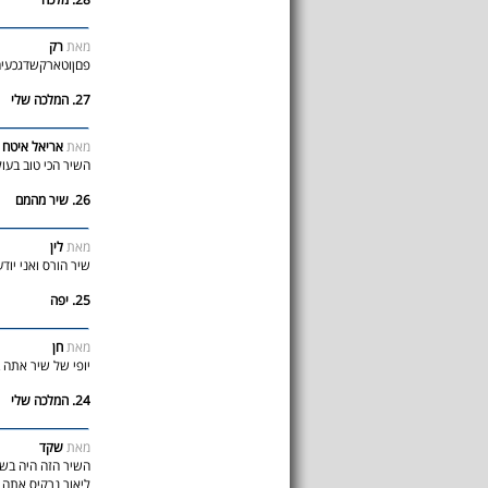
מאת
רק
פםןוטארקשדגכעי
27. המלכה שלי
מאת
אריאל איטח
השיר הכי טוב בעו
26. שיר מהמם
מאת
לין
שיר הורס ואני יוד
25. יפה
מאת
חן
יופי של שיר אתה 
24. המלכה שלי
מאת
שקד
ליאור נרקיס אתה ה