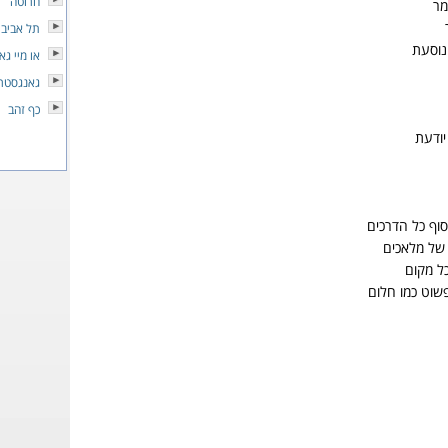
חרוטה
מר
תל אביב
נוסעת
או מיי גא
גאנגסטר
כף זהב
יודעת
וף כל הדרכים
 של מלאכים
כל מקום
שוט כמו חלום