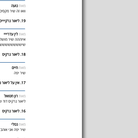
מאת
נועה
וואו זה שיר מקסים
19. ליאור נרקייייס
מאת
לין עדריייי
איזההה שיר מושל
שיששששששששש
18. ליאור נרקיס
מאת
חיים
שיר יפה
17. אין על ליאור נרקיס
מאת
רון חטואל
ליאור נרקיס דוד ש
16. ליאור נרקיס
מאת
נטלי
שיר יפה אני אוהב