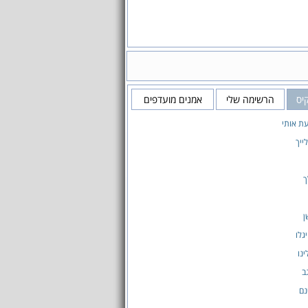
יס
הרשימה שלי
אמנים מועדפים
ת אותי
לייך
ך
ן
גלו
נו
ב
נם