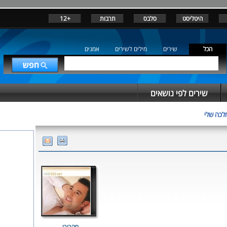
היטליסט
סלבס
תרבות
+12
הכל
שירים
מילים לשירים
אמנים
שירים לפי נושאים
לכה שלי
סהרורי