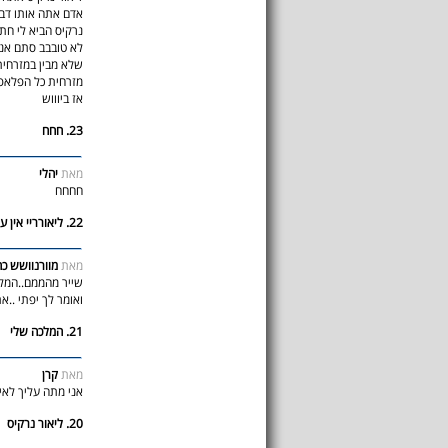
אדם אתה אותו דבר
נרקיס הביא לי חת
לא טובבב סתם אנש
שלא מבין במזרחית
מזרחית כל הפלאפו
אז ביוווש
23. חחח
מאת
יהלי
חחחח
22. ליאורריי אין עליךך
מאת
מוורנוושש כה
שייר מהממם..המלכ
ואומר לך יפתי ..א
21. המלכה שלי
מאת
קרן
אני מתה עליך לאיו
20. ליאור נרקיס