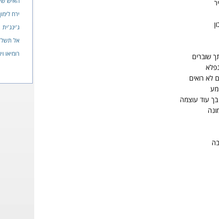
האיש של
ר
ירח לימון
ן
ג'ינג'ית
אל תשליכ
רומיאו ויו
ך שוברים
נפלא
 לא רואים
מע
בך עוד עוצמה
ונה
בה