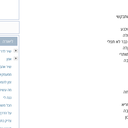
תבקשי
כנע
לה
ליאורה
כבר לא תפלי
לה
שיר לדרו
וותרי
אמן
בה
שיר אהבה
ממעמקים
זמן להמש
מה עשית 
חה
נגה לי
ריא
הכל משת
בה
על הדרך 
ן
צדיק כתמ