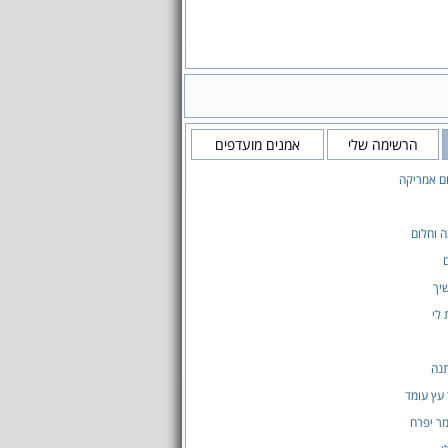
הרשימה שלי
אמנים מועדפים
ם אמריקה
 וחלום
יך
לי
נה
עץ עומד
ר יפרח