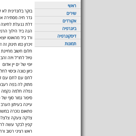
ראשי
בוקר בלונדינית לא 
שירים
גדר חיה מסתירה את
אקורדים
דלת ננעלת לחיצה 
ביוגרפיה
הגה ביד הילוך הרג
דיסקוגרפיה
ורד ביד מהאוטו יוצא
תמונות
זיכרון כמו תינוק זה ז
חלום חשוב מחייגת 
טיול לחו"ל ויזה זהב
יופי של ים יין אדום
כיוון כוונה וכיסוי לחל
לחם עם לחם עם ל
מתוק לה בפה רעבה
נפלה חלמה נקמה 
סיפור גמור סוף של
עיינה בעיתון הערב
פתאום נזכרה במשהו
צדקה צעקה צלצלה
קפץ לבקר עשה לה
ראש רציני רטוב ורח