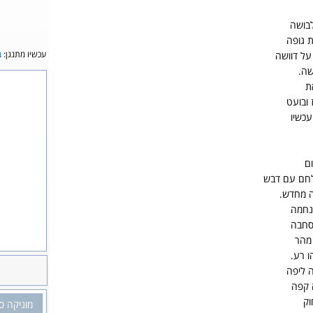
לבושה
 גופה
עכשיו מתנגן:
ב
על דוושה
שה.
ת
ז ובועט
עכשיו
ום
חם עם דבש
 מחדש.
נחמה
 סחבה
 מהר
 רע.
 ליפה
 קפה
וק
מוניקה ס