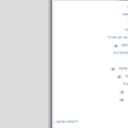
ואר
בה
אור חקי אפרורי
יסט
לבלונדינית
שיקות
ה
בות
לרשימה המלאה...