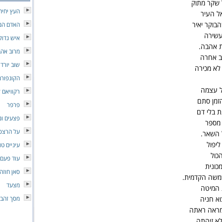
 שקר מתוק
העץ יחיה
ל העיר
הבוקר יאיר
האדם המ
עשירה
איש גדול
ת אהבה.
מרוב אה
ב אחרה
שוב יורד 
לא מכירה
הקונפורמ
ל עצמה
רקוויאם 
הזמן סתם
פרפר
ת בלי דם
פצעים ונ
 מספר
על הרצפ
ל השאר.
ליפול
עיניים טו
כול
עוד פעם
כונית
סאן חוזה
משה הקדמית.
מצעד
 המיטה
א חניה
מסך זהב
ראה ראתה
א זיהתה