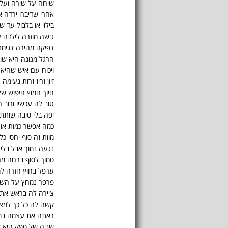
שיחה על שירה ועל
אחרי שדיברו ירדה א
בילוי או בלבול עד ש
גישה מוזרה לילדה 
דפיקה מהירה דגימ
הרגל מגונה היא שו
ויכוח עם איש שהיא 
זיון זריז זרות נעימה
חיוך חמוץ חיפוש ש
טוב לה עכשיו ורוב 
יפה בלי סיבה שותת
כמה אפשר כמות או
מוות זה סוף יחסי כ
נגעה נמוך אבל בלי 
סמוך לסוף ברחה מה
ערפל בחוץ חזרה למ
פרפר נמחץ על הש
ציירה לה בראש את
קשה לה כל כך למצו
ראתה את עצמה במ
שניה של ספק היא ל