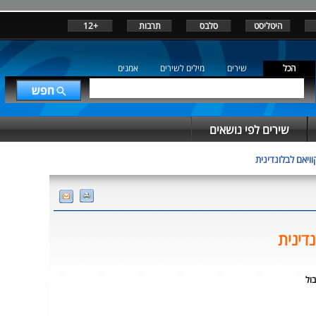
היטליסט
סלבס
תרבות
+12
הכל
שירים
מילים לשירים
אמנים
שירים לפי נושאים
וויאם לבלונדינית
נדינית
בול