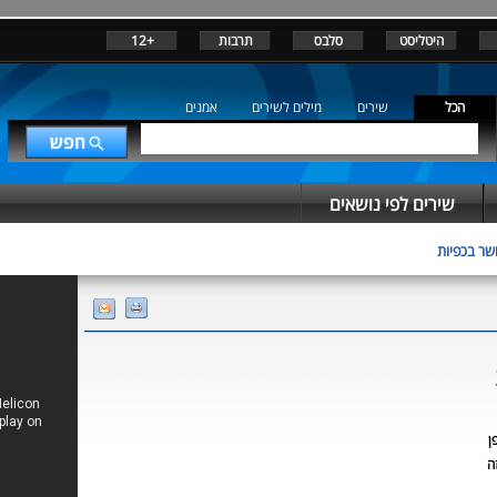
היטליסט
סלבס
תרבות
+12
הכל
שירים
מילים לשירים
אמנים
שירים לפי נושאים
שר בכפיות
ן
ה