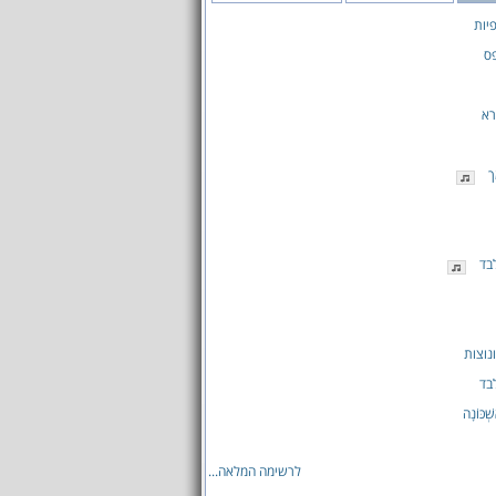
יות
פס
רא
ך
בד
נוצות
בד
ְׁכּוֹנָה
לרשימה המלאה...