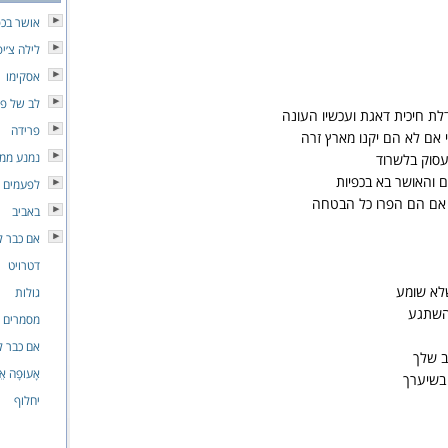
אושר בכפ
לילה צ׳י
אסקימו
לב של פ
לת חיכית דאגת ועכשיו העונה
פרידה
 אם לא הם יקנו מארץ זרה
נמנע ממ
עסוק בלשרוד
 והאושר בא בכפיות
לפעמים
 אם הם הפרו כל הבטחה
באביב
אם כבר ל
דטרויט
לא שומע
גולות
השתגע
מסמרים ו
אם כבר ל
 שלך
אָעוּפָה אֵש
בשיערך
יחלוף