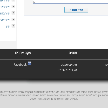
שיר משמ
שיר היונ
שיר בדוא
שיר אהב
שון
אמנים
עקוב אחרינו
ם
אינדקס אמנים
Facebook
אקורדים לשירים
ים בעברית, מילים לשירים באנגלית וקליפי יוטיוב. מאגר מילות שירים מסגנונות מוזיקליים שונים: מוזיקה מזרחית, מוסיקה
אהבה, אקורדים לשירים לועזיים ועבריים. יכול כי בשוגג נפלו טעויות במילות השירים. האתר אינו נושא באחריות כי מילו
מהשירים אנא דווחו לנו על כך ואנו נתקן את הטעות.