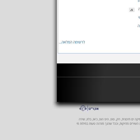
ר
ה
י
ה
לרשימה המלאה...
 ים תיכונית, רוק, פופ, היפ הופ, ג'אז, בלוז, שירה
ת השירים מדויקות, וככל שהנך מזה/ה טעות במילות מי