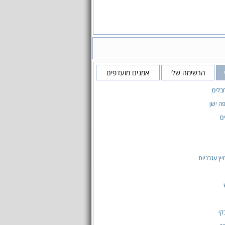
הרשימה שלי
אמנים מועדפים
בלים
פה ישן
ם
יץ עגבניות
קי