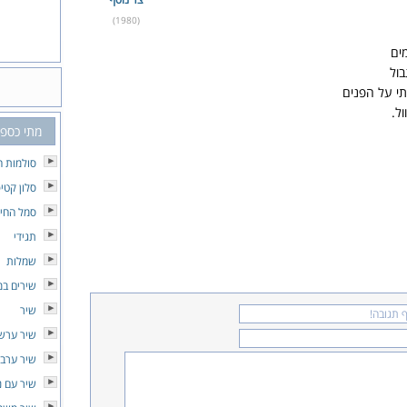
(1980)
ים
בול
י על הפנים
ל.
מתי כספי
סולמות ח
סלון קטי
סמל החיי
תגידי
שמלות
שירים במ
שיר
שיר ערש
שיר ערב
שיר עם נ