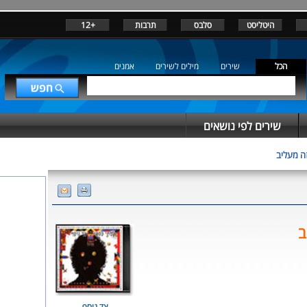
היטליסט
סלבס
תרבות
+12
הכל
שירים
מילים לשירים
אמנים
שירים לפי נושאים
זה מעליב
ב
צד נוסף