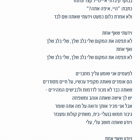
‫בבוקר קיבלתי אי-מייל קצר ונחמד
‬כתבת: "היי, איפה אתה?" ‬
‫ולא אמרת כלום כמעט ‬וידעתי שאתה שם לבד ‬
‫וידעתי שאף אחת ‬
‫לא תפסה את המקום שלי בלב שלך, ‬שלי בלב שלך ‬
‫ואף אחת ‬
‫לא תפסה את המקום שלי בלב שלך, ‬שלי בלב שלך ‬
‫לפעמים אני שומע עליך מחברים ‬
‫הם אומרים שאתה מקפיד עכשיו, ‬על חיים מסודרים ‬
‫שאתה כבר לא מכור לדרמות ‬‫ולכבישים המהירים -‬
‫יש לך אישה שאתה אוהב ומשפחה ‬
‫אבל אני מכיר אותך ‬ורואה על מה אתה שומר ‬
‫גיבור חמוש בנעלי-בית, ‬משתיק קולות ומצנזר ‬
‫ויודע שאתה חושב עלי, ‬‫עלי ‬
‫ויודע שאף אחת ‬