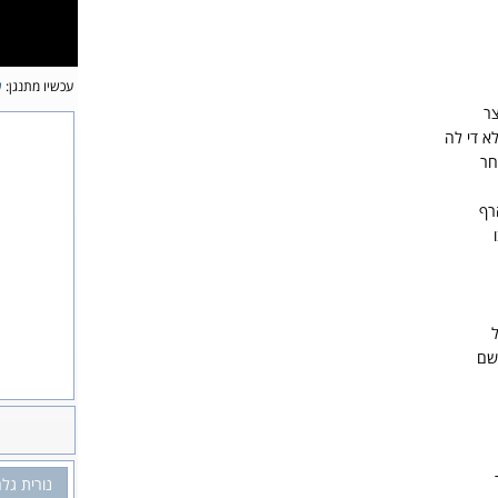
עכשיו מתנגן:
ש
צר
 די לה
חר
רף
ל
 שם
נורית גלר