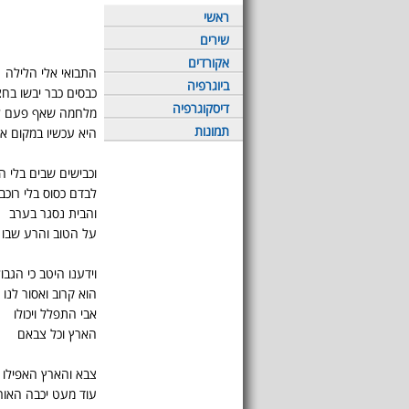
ראשי
שירים
אקורדים
התבואי אלי הלילה
ביוגרפיה
כבסים כבר יבשו בח
דיסקוגרפיה
מלחמה שאף פעם לא
תמונות
היא עכשיו במקום א
וכבישים שבים בלי ה
לבדם כסוס בלי רוכבו
והבית נסגר בערב
על הטוב והרע שבו
וידענו היטב כי הגבו
הוא קרוב ואסור לנו
אבי התפלל ויכולו
הארץ וכל צבאם
צבא והארץ האפילו
עוד מעט יכבה האור