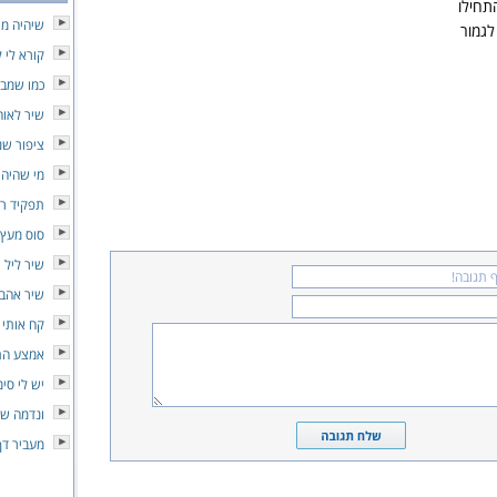
תחילו
שיהיה מי
לגמור
קורא לי 
כמו שמב
שיר לאוה
ציפור שנ
מי שהיה
תפקיד ר
סוס מעץ
שיר ליל 
שיר אהב
קח אותי 
אמצע הת
יש לי סי
ונדמה שי
מעביר דף