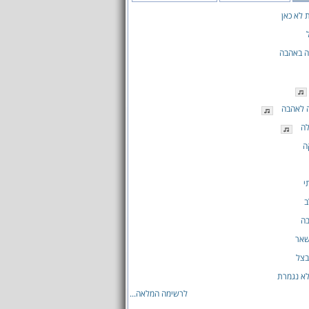
 לא כאן
 באהבה
ה לאהבה
לה
ה
י
ב
ה
שאר
בצל
א נגמרת
לרשימה המלאה...