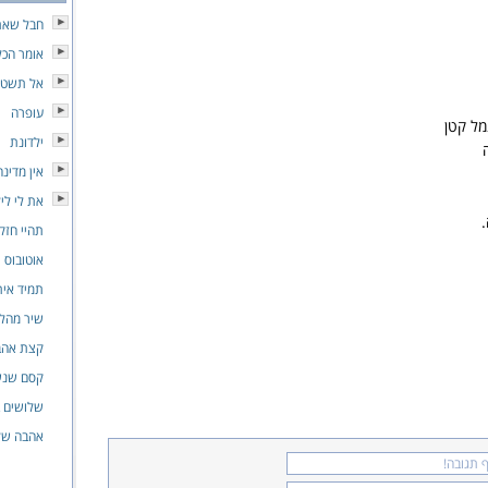
חבל שאת
אומר הכל
אל תשטה
עופרה
מל קטן
ילדונת
אין מדינ
את לי לי
.
תהיי חזק
אוטובוס
תמיד אית
שיר מהל
קצת אהב
קסם שנ
שלושים 
אהבה של