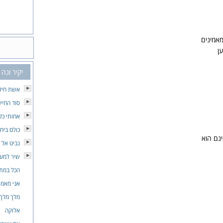
מאמינים
ן
יקיר ונה
אשת חיל
סוד החיי
אחותי כל
כולם ביח
נם הוא
נביט אל 
שיר למע
הכל במת
אני מאמי
מלך מלך
אלוקה