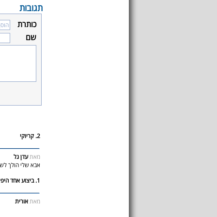
תגובות
כותרת
שם
2. קריוקי
מאת
עדן גל
אבא שלי הולך לשי
1. ביצוע אחד היפיםםם 3>
מאת
אורית