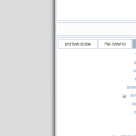
הרשימה שלי
אמנים מועדפים
ם
ה
ד
המרום
לות
נה
ן