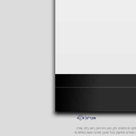
 ים תיכונית, רוק, פופ, היפ הופ, ג'אז, בלוז, שירה
ת השירים מדויקות, וככל שהנך מזה/ה טעות במילות מי