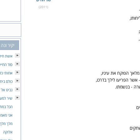
(2011)
חותו,
יקיר ונה
אשת חיל
סוד החיי
מלאך הפוקח את עיניו,
אחותי כל
 אשר הפריעו לילך בדרכו,
כולם ביח
רה - בנשמתו.
נביט אל 
שיר למע
הכל במת
ם
אני מאמי
מלך מלך
חקים
אלוקה