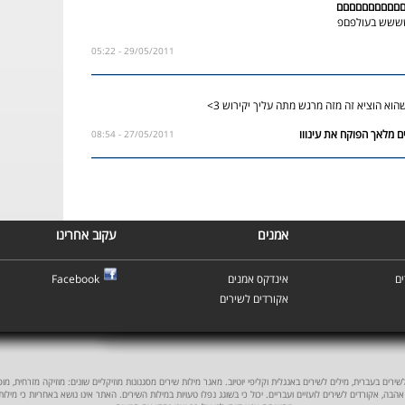
יםםםםםםםםםםם
שששש בעולפםפ
29/05/2011 - 05:22
וא הוציא זה מזה מרגש מתה עליך יקירוש 3>
27/05/2011 - 08:54
אמנים
עקוב אחרינו
ם
אינדקס אמנים
Facebook
אקורדים לשירים
ים בעברית, מילים לשירים באנגלית וקליפי יוטיוב. מאגר מילות שירים מסגנונות מוזיקליים שונים: מוזיקה מזרחית, מוסיקה
אהבה, אקורדים לשירים לועזיים ועבריים. יכול כי בשוגג נפלו טעויות במילות השירים. האתר אינו נושא באחריות כי מילו