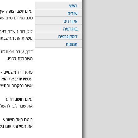
ראשי
עלם יושב וצופה איך
שירים
כוכב ממרום סיים שלי
אקורדים
ביוגרפיה
ליל, רוח נושבת באה
דיסקוגרפיה
נושקת את מחשבתו,
תמונות
דרך, עודה מפותלת
משתרכת לפניו.
פתע יורד משמיים - 
עכשיו יודע אף הוא -
אשר נפקחה והתייש
עלם חושב ויודע
את שבר ליבו להשלי
בוטח באל השומע
את תפילותיו שם בש