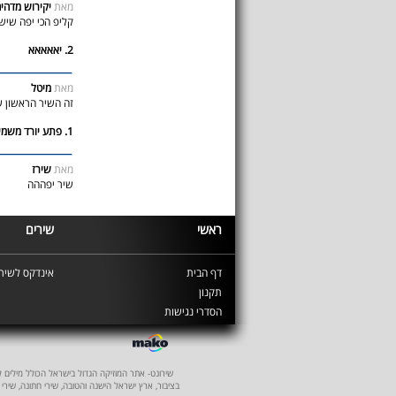
מאת
יקירוש מדה
קליפ הכי יפה שי
2. יאאאאא
מאת
מיטל
זה השיר הראשון שה
1. פתע יורד משמים מלאך הפוקח את עינווו
מאת
שירז
שיר יפההה
ראשי
שירים
דף הבית
אינדקס לשירי
תקנון
הסדרי נגישות
שירונט- אתר המוזיקה הגדול בישראל הכולל מילים לשיר
בציבור, ארץ ישראל הישנה והטובה, שירי חתונה, שירי 