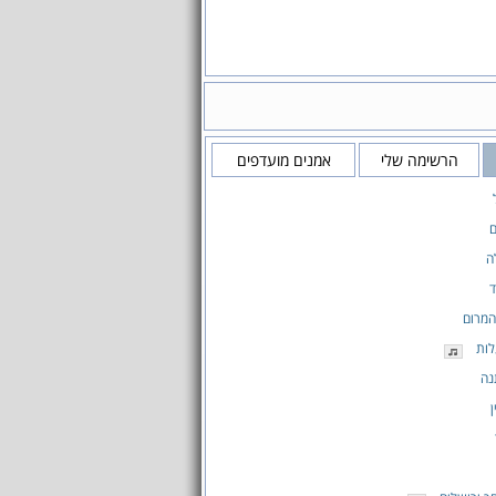
הרשימה שלי
אמנים מועדפים
ם
ה
ד
המרום
לות
נה
ן