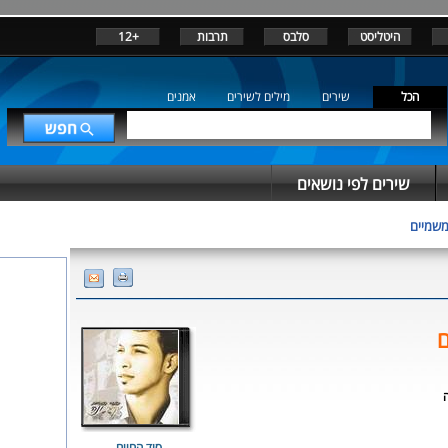
היטליסט
סלבס
תרבות
+12
הכל
שירים
מילים לשירים
אמנים
שירים לפי נושאים
משמיים
ם
ה
סוד החיים