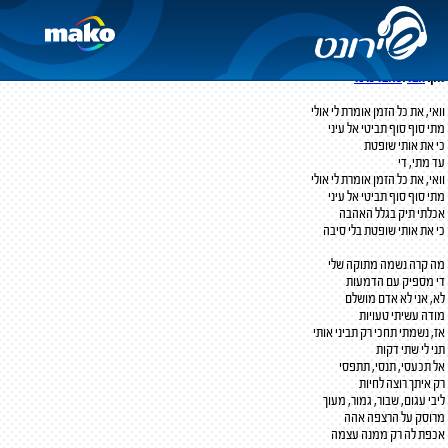
את אותי שופטת
סאבלימינל והצל
מילים:
הצל
ו
סאבלימינל
לחן:
הצל
ו
סאבלימינל
וואי, את כל הזמן אומרת לי אולי
מתי סוף סוף תביטי אל עיני
כי את אותי שופטת
עד מתי, די
וואי, את כל הזמן אומרת לי אולי
מתי סוף סוף תביטי אל עיני
אכלתי תיק בגלל האהבה
כי את אותי שופטת בלי סיבה
מה קרה נשמה מתוקה שלי
די מספיק עם הדמעות
לא, אני לא אדם מושלם
מודה עשיתי טעויות
אז, נשמתי תחכי רק תביני אותי
תני לי שתי דקות
אל תכעסי, תנסי, תתפסי
רק איתך רוצה לחיות
ליבי עגום, שבור, גמור, מעוך
מרוסק על הרצפה אהה
אכפת לה רק ממנה עצמה