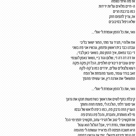
אז מה איתי נשמה
ה-חיים מלאים עליות ירידות
כמו ברכבת הרים
אז, צריך לתפוס חזק
שלא ניפול בסיבובים
וואי, את כל הזמן אומרת לי אולי...
אח אלוהיי, תגיד עד מתי, החור ישאר בליבי
עברנו כבר בית ראשון ופזמון, עכשיו אני פה בשני
די כבר נמאס, איך הזמן טס, כשאני כאן לבדי,
אז דה דה דה די, שלום וגוד ביי, נשאר נאמן לעצמי
ימים עוברים דיבורים חולפים, הכל רק פקה פקה
רעש צלצולים עולים, יורדים כמו צ'קה-לקה
זאב בודד עומד, מועד מהפחת אל הפח
התשאלי את אורנה דץ, אני עשיתי מהפך
וואי, את כל הזמן אומרת לי אולי...
קיבלת כתף לשים את ראשך כשדמעות חנקו את גרונך
אני סוגר דלתי, הולכה לי, פותח חוזה וחותך
העניין הזה נדבק פה, כמו כיפה לראש של גבסו
מי לא מוותרת, וחוברת, והכל פה נהרס פה
אז תקשיבי לי טוב אל תגידי עזוב, תקשיבי תפנימי הכל
שמעת אותי, גזרת דיני, אבל הגלגל הוא עגול
היא חשבה תפסה לה פראייר ועשתה לי מהומה
זה נגמר פיניטו פינאלי, יופי אז עכשיו דממה..