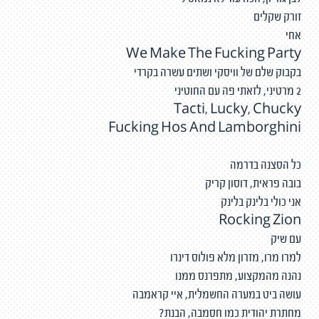
לבן גוריון, חכה עוד לא נמאס לי
זורק שקלים
אחי
We Make The Fucking Party
בקבוק שלם של וויסקי ושתים עשרה בקרדי
2 מרטיני, לזאתי פה עם החוטיני
Tacti, Lucky, Chucky
Fucking Hos And Lamborghini
כל הסצנה בדרמה
בובה פראית, דוסון קריק
אני כולי בלינק בלינק
Rocking Zion
עם שיק
למרו מרו, מזרון מלא פולוס דינרו
נהנה מהמקצוע, מתפרנס ממנו
עושה ביט במערה החשמלית, איי קראמבה
מחתרת יהודית כמו חסמבה, הבנת?