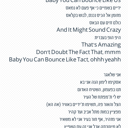
Baby You Can Bounce Like Us
ידיים בשמיים כי אף פעם לא נמאס
מזומן אל הכיס נכנס, לבוש בקלאס
כולם זזים עם הבאס
And It Might Sound Crazy
היפ הופ בעברית
That's Amazing
Don't Doubt The Fact That, mmm
Baby You Can Bounce Like Tact, ohhh yeahh
אני שלאגר
אסקימו לימון הנה אני בא
תנו בפעמון, השטיח האדום
יש לי ת'מפתח של העיר
הצל והאור פה, תשימו ת'ידיים באוויר (אה הא)
מפציץ במות מתל אביב ועד קהיר
אני מזהיר, אף חור בעיר אני לא משאיר
לא מיוטבתה אבל אני זה עם השפיץ