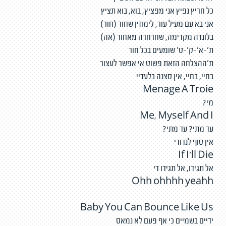
כל חריץ נפיץ אני מפציץ, בוא, בוא תציץ
אני בא עם מעיל עור, לימוזין שחור (חור)
בלונדה מקדימה, שחרחרה מאחור (אה)
ת'-א'-ק'-ט' שומעים בכל חור
ת'ההצלחה הזאת פשוט אי אפשר לעצור
בחיי, בחיי, אין סצנה בלעדיי
Menage A Troie
מי?
Me, Myself And I
עד מתי? עד מתי?
אין סוף לנדודי
If I'll Die
אל תגידו, אל תגידו די
Ohh ohhhh yeahh
Baby You Can Bounce Like Us
ידיים בשמיים כי אף פעם לא נמאס