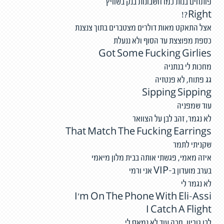
פותחים בנות כמו חשבונות בנק בשוויץ
Right?!
אצל התאקט מאות דולרים מצטברים בתוך צנצנת
כספת מפוצצת עד הסוף ולא ננעלת
Got Some Fucking Girlies
מחכות לי בנתניה
גג פתוח, לא פנטזיה
Sipping Sipping
עוד שמפניה
לא נגמר, זהב לבן על הצוואר
That Match The Fucking Earrings
שקניתי לתמר
איזה מאמי, פגשתי אותה בבית מלון מיאמי
בערב מועדון ב-VIP אני ורמי
לא נגמר לי
I'm On The Phone With Eli-Assi
I Catch A Flight