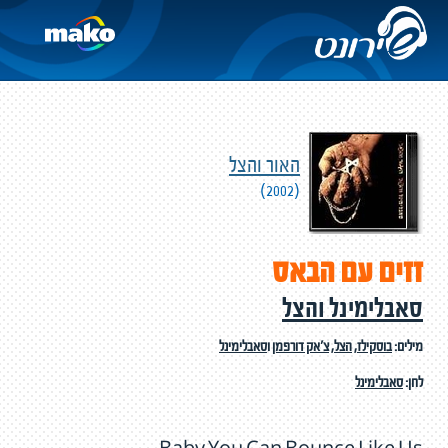
האור והצל
(2002)
זזים עם הבאס
סאבלימינל והצל
מילים:
בוסקילז
,
הצל
,
צ'אק דורפמן
ו
סאבלימינל
לחן:
סאבלימינל