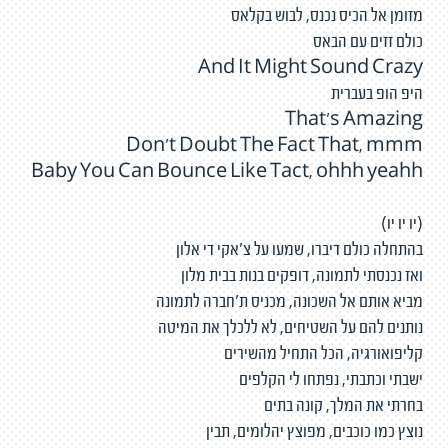
מזומן אל הכיס נכנס, לבוש בקלאס
כולם זזים עם הבאס
And It Might Sound Crazy
היפ הופ בעברית
That's Amazing
Don't Doubt The Fact That, mmm
Baby You Can Bounce Like Tact, ohhh yeahh
(יו יו יו)
בהתחלה כולם דיברו, שמעו על צ'אקי די אלון
ואז נכנסתי לתמונה, דופקים בנות בבית מלון
מביא אותם אל השכונה, מכניס ת'חברה לתמונה
נותנים להם על השטיחים, לא ללכלך את המיטה
קליפואורגיה, הכל התחיל מהשירים
ישבתי וכתבתי, נפתחו לי הקלפים
בחרתי את המלך, קונה בתים
נוצץ כמו כוכבים, מפוצץ יהלומים, תבין