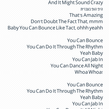
And It Might Sound Crazy
היפ הופ בעברית
That's Amazing
Don't Doubt The Fact That, mmm
Baby You Can Bounce Like Tact, ohhh yeahh
You Can Bounce
You Can Do It Through The Rhythm
Yeah Baby
You Can Jab In
You Can Dance All Night
!Whoa Whoa
You Can Bounce
You Can Do It Through The Rhythm
Yeah Baby
You Can Jab In