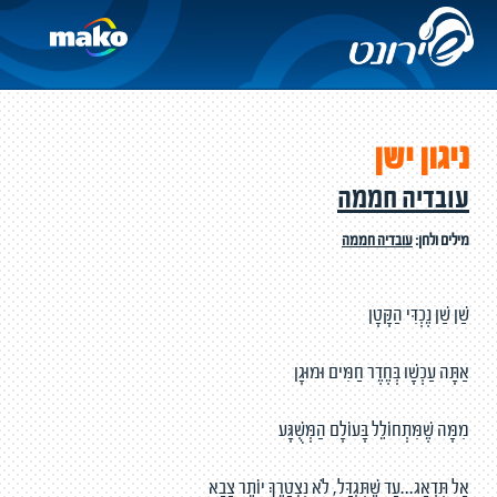
ניגון ישן
עובדיה חממה
מילים ולחן:
עובדיה חממה
שַׁן שַׁן נֶכְדִּי הַקָּטָן
אַתָּה עַכְשָׁו בְּחֶדֶר חַמִּים וּמוּגָן
מִמָּה שֶׁמִּתְחוֹלֵל בָּעוֹלָם הַמְּשֻׁגָּע
אַל תִּדְאַג...עַד שֶׁתִּגְדַּל, לֹא נִצְטָרֵךְ יוֹתֵר צָבָא