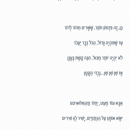
כֵּן, זֶה פִּזְמוֹן חוֹזֵר, שֶׁשָּׁרִים מִדּוֹר לְדוֹר
עַד שֶׁתִּהְיֶה גָּדוֹל, הַכֹּל כְּבָר יַעֲבֹר
לֹא יִהְיֶה יוֹתֵר מַבּוּל, הִנֵּה קֶשֶׁת בֶּעָנָן
אָז שַׁן שַׁן שַׁן...נֶכְדִּי הַקָּטָן
אַבָּא עוֹד מְעַט, יַחֲזֹר מֵהַמִּלּוּאִים$
יִשָּׂא אוֹתָךְ עַל הַכְּתֵפַיִם, יָשִׁיר לְךָ שִׁירִים