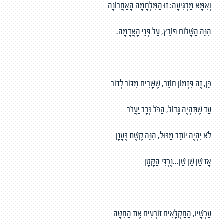
וְאִמָּא מַרְגִּיעָה: זוּ הַמִּלְחָמָה הָאַחֲרוֹנָה
הִנֵּה הַשָּׁלוֹם פּוֹרֵץ, עַל פְּנֵי הָאֲדָמָה.
כֵּן, זֶה פִּזְמוֹן חוֹזֵר, שֶׁשָּׁרִים מִדּוֹר לְדוֹר
עַד שֶׁתִּהְיֶה גָּדוֹל, הַכֹּל כְּבָר יַעֲבֹר
לֹא יִהְיֶה יוֹתֵר מַבּוּל, הִנֵּה קֶשֶׁת בֶּעָנָן
אָז שַׁן שַׁן שַׁן...נֶכְדִּי הַקָּטָן
עַכְשָׁיו, הַחַקְלָאִים זוֹרְעִים אֶת הַחִטָּה