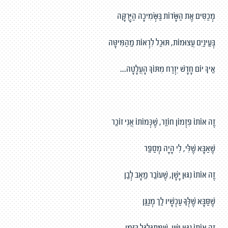
מְכַסִּים אֶת הַשָּׂדוֹת בַּשְּׂמִיכָה הַיְּרֻקָּה
בְּעֵינַיִם עֲצוּמוֹת, תּוּכַל לִרְאוֹת מֵהַמִּיטָּה
אֵיךְ יוֹם חָדָשׁ יִזְרַח מִתּוֹךְ הָעֲלָטָה...
זֶה אוֹתוֹ פִּזְמוֹן חוֹזֵר, שֶׁכְּמוֹתוֹ אֲנִי זוֹכֵר
שֶׁאַבָּא שֶׁלִּי, לִי הָיָה מְסַפֵּר
זֶה אוֹתוֹ נִגּוּן יָשָׁן, שֶׁעוֹבֵר מֵאָב לְבֵן
שֶׁסַּבָּא שֶׁלְּךָ עַכְשָׁיו לֵך מְנַגֵּן