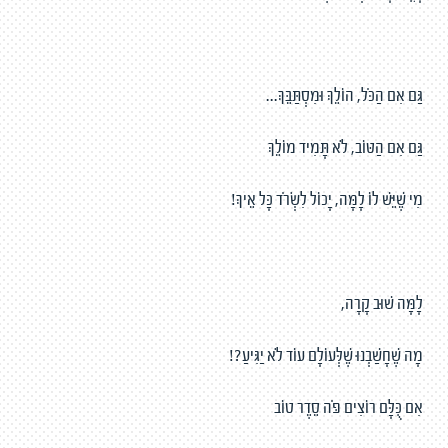
גַּם אִם הַכֹּל, הוֹלֵךְ וּמִסְתַּבֵּךְ...
גַּם אִם הַטּוֹב, לֹא תָּמִיד מוֹלֵךְ
מִי שֶׁיֵּשׁ לוֹ לָמָּה, יָכוֹל לִשְׂרֹד כָּל אֵיךְ!
לָמָּה שׁוּב קָרָה,
מָה שֶׁחָשַׁבְנוּ שֶׁלְּעוֹלָם עוֹד לֹא יַגִּיעַ?!
אִם כֻּלָּם רוֹצִים פֹּה סֵדֶר טוֹב