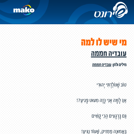
מי שיש לו למה
עובדיה חממה
מילים ולחן:
עובדיה חממה
טוֹב שֶׁנּוֹלַדְתִּי יְהוּדִי
אַךְ לָמָּה אֲנִי כָּזֶה מִעוּט פָּגִיעַ?!
גַּם בָּרְגָעִים הֲכִי קָשִׁים
בָּאֱמוּנָה מַחְזִיק, שֶׁעוֹד נַגִּיעַ!