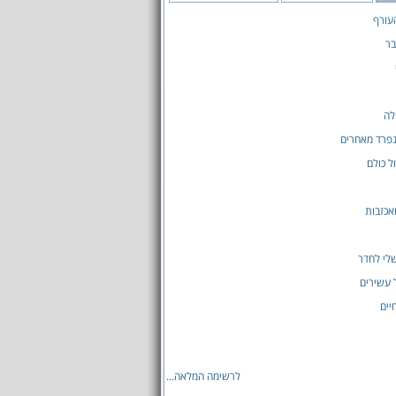
עורף
בר
לה
פרד מאחרים ‎
ל כולם
ואכזבות
לי לחדר
 עשירים
יים
לרשימה המלאה...