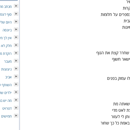
יר
מכתב מה
קרות
ספרים על חלומות
סוף דצמ
בית
היום שלי
ונות
ביונסה
אין לך מי
חלק לא נ
שחרר קצת את הגוף
רוקדת מו
ישאר חשוף
מעבר
ניצוצות 
אביב
ו עמוק בפנים
השותף ש
ילדים של
מה יש בח
 שאתה מת
דטרויט
ת לאט מדי
ן לי לעזור
חמישים
באמת כל כך שחור