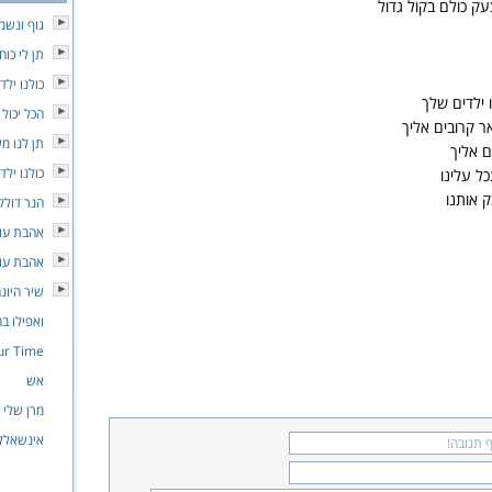
ק כולם בקול גדול
גוף ונשמ
תן לי כוח
כולנו ילד
 ילדים שלך
הכל יכול
ר קרובים אליך
תן לנו מ
ם אליך
כולנו ילד
ל עלינו
 אותנו
הנר דולק
אהבת עו
אהבת עו
שיר היונ
ואפילו ב
ur Time
אש
מרן שלי
אינשאלל