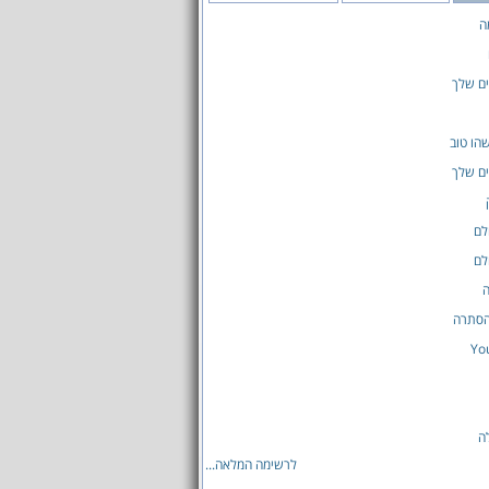
ה
ים שלך
שהו טוב
ים שלך
לם
לם
ה
הסתרה
Yo
ה
לרשימה המלאה...