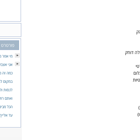
ק
פורטרט
לה דוחק
מי אמר מ
אני אצבע
י
לום
כמה זה מ
יות
במקום לב
לנסות ול
ואתם רוק
הכל מבינ
)
)
עד אלייך