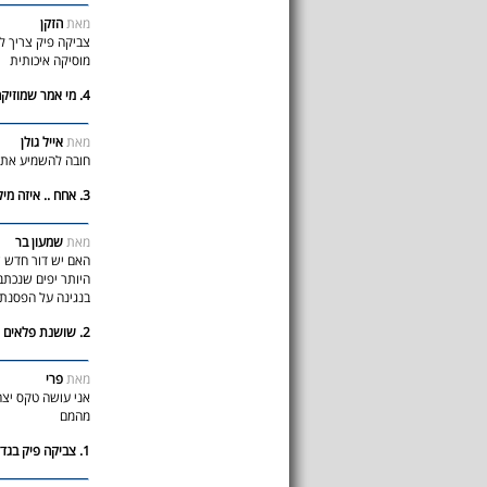
מאת
הזקן
צביקה פיק צריך ל
מוסיקה איכותית
4. מי אמר שמוזיקה זו רק מנגינה?
מאת
אייל גולן
חובה להשמיע את 
3. אחח .. איזה מילים
מאת
שמעון בר
האם יש דור חדש ש
היותר יפים שנכתבו
בנגינה על הפסנתר
2. שושנת פלאים
מאת
פרי
אני עושה טקס יצח
מהמם
1. צביקה פיק בגדולתו