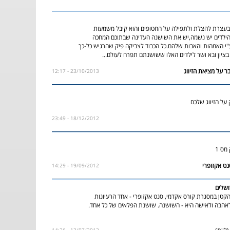
עצרת להצלת ולתפילה על החטופים והוא קיבל משמעות
ילדים יש נשמה,יש את השושנה העדינה שבתוכם המחכה
י האמהות והאבות שלהם.כל הכבוד לצביקה פיק שהרגיש כל-כך
ציון ובא ושר לילדים האלו ששושנתם תפרח לעולם...
23/10/2013 - 12:17
על הזיווג שלכם
18/12/2012 - 23:49
מס 1
19/09/2012 - 14:29
ושלים
קטן במסגרת קורס אקדמי, סנט אקזופרי - אחד הרעיונות
לאהבה ולאישה היא - השושנה. שושנת הפלאים של כל אחד.