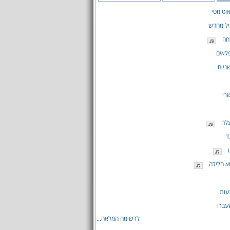
וטומטי
יל מחדש
חה
לאים
ניים
רי
לה
ד
א הלילה
עות
עברו
לרשימה המלאה...