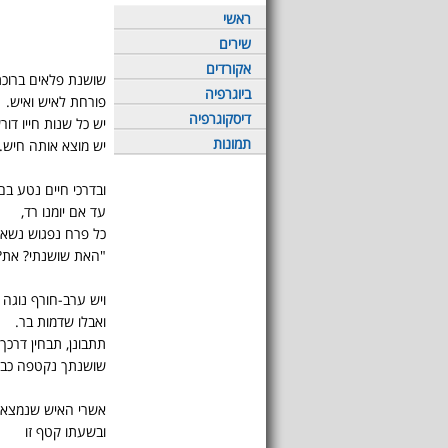
ראשי
שירים
אקורדים
שושנת פלאים ברוכת
ביוגרפיה
פורחת לאיש ואיש.
דיסקוגרפיה
יש כל שנות חייו דור
תמונות
יש מוצא אותה חיש.
ובדרכי חיים נטע בם
עד אם יומנו רד,
כל פרח נפגוש נשא
"האת שושנתי? את?
ויש ערב-חורף נוגה 
ואבלו שדמות בר.
תתבונן, תבחין דרכך 
שושנתך נקטפה כבר
אשרי האיש שנמצאה
ובשעתו קטף זו