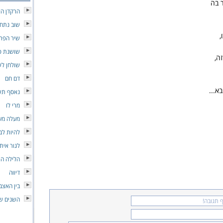
ר בה
הרקדן הא
שוב נתח
,
שיר הפר
שושנת פ
זה,
שולחן לש
דם חם
א...
נאסף תש
מרי לו
מעלה מע
להיות לב
לגור איתו
הלילה הו
דיווה
בין האצב
השנים ש