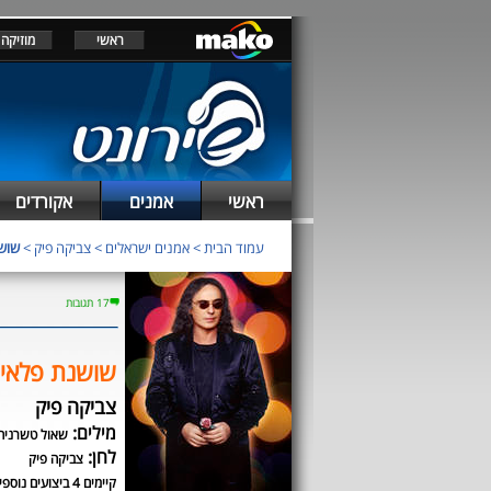
ראשי
מוזיקה
ראשי
אמנים
אקורדים
עמוד הבית
>
אמנים ישראלים
>
צביקה פיק
>
שוש
17 תגובות
שושנת פלאי
צביקה פיק
מילים:
שאול טשרניח
לחן:
צביקה פיק
קיימים 4 ביצועים נוספים לשיר זה