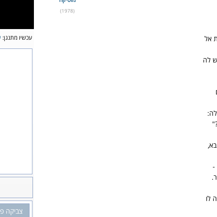
(1978)
עכשיו מתנגן:
ש
 אל
ש לה
לה:
"
בא,
-
.
 לו
צביקה פי