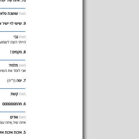
10. איזה שיר יפה
(
מאת
שושנת פלאי
9. שישי לוי ישיר את זה
מאת
גבי
הייתי רוצה לשמוע
8. מקסים !
מאת
תלמיד
אני לומד את השיר 
7. יפה
(ל"ת)
מאת
קשת
6. מהמםםםםםם
מאת
ואדים
איזה שיר,איזה עומ
5. איכות איכות איכות