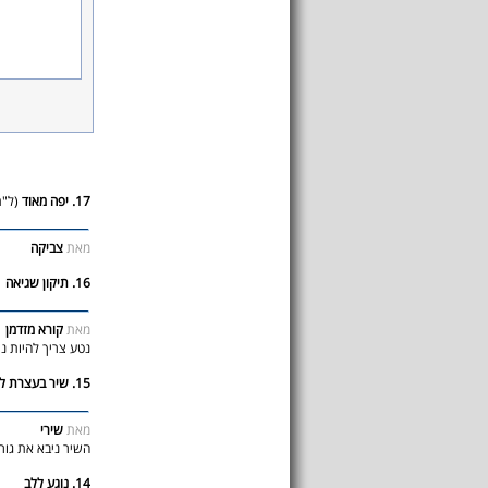
17. יפה מאוד
(ל"ת
מאת
צביקה
16. תיקון שגיאה
מאת
קורא מזדמן
נטע צריך להיות נ
15. שיר בעצרת להצלת החטופים
מאת
שירי
השיר ניבא את גור
14. נוגע ללב