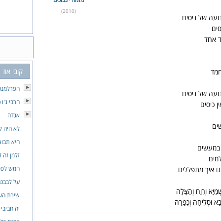
(2010)
עה של ניסים
סים
ד אחד
קובי אוז
חמד
הפרלמנט
עה של ניסים
הרבי ג'ו 
ן כיסים
אגדה
ים
לא היה לנ
היא תבוא
 במעשים
זלמן זה 
למים
חמש לפנ
ו איך מתפללים
על לבבכ
ַיָּא וְרֵוַח וְהַצָּלָה
שירת הע
ָבָא וּסְלִיחָה וְכַפָּרָה
יה חביבי