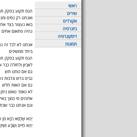
ראשי
הנס תקוע בפקק תנו
שירים
ואנחנו רק נסים ומנ
אקורדים
בואו נעצור בצד אח
ביוגרפיה
נהיה פתאום אחים
דיסקוגרפיה
תמונות
אנחנו לא לבד זה נ
ביחד ממשיכים
הנס תקוע בפקק תנו
לאביון ולחולה כבר אי
גם אם כוחנו תש
נביט ברש ונדבות נש
גם אם האות חלש
לא נאמר נואש ניתן
אלוהים מי כמוך באי
וגם אנחנו כבר שכחנ
יְהֵא שְׁלָמָא רַבָּא מִן שְׁמ
יְהֵא חַיִּים וְשָׂבָע וְשֵׁיז