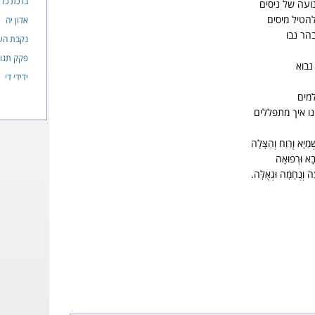
ברכת כלו
עה של ניסים
הטיל מיסים
אדון יה
הר נבו
נקבת הש
פקק תנוע
 נבוא
ידידי די
למים
ו איך מתפללים
ַיָּא וְרֵוַח וְהַצָּלָה
ָבָא וּרְפוּאָה
ָה וְנֶחָמָה וּגְאֻלָּה.