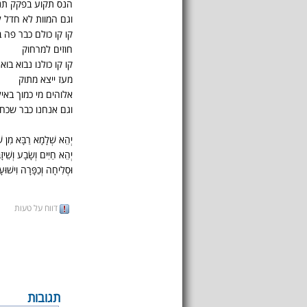
הנס תקוע בפקק תנו
וגם המוות לא חדל ל
קו קו כולם כבר פה ב
חוזים למרחוק
קו קו כולנו נבוא בוא
מעז ייצא מתוק
אלוהים מי כמוך באי
וגם אנחנו כבר שכחנ
יְהֵא שְׁלָמָא רַבָּא מִן שְׁמ
יְהֵא חַיִּים וְשָׂבָע וְשֵׁיז
וּסְלִיחָה וְכַפָּרָה וִישׁוּע
דווח על טעות
תגובות