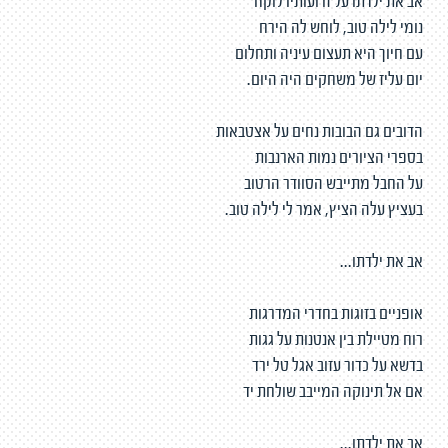
אב את ילדתו על זרועותיו לוקח
נומי לילה טוב, לוחש לה הירח
עם חיוך היא תעצום עיניה ותחלום
יום עליז של משחקים היה היום.
הדובים גם הבובות נחים על אצטבאות
בספרי הציורים נמות הארנבות
על החבל מתייבש הסוודר הרטוב
בעציץ עלה הציץ, אמר לי לילה טוב.
אב את ילדתו...
אופניים בזוגות בחדרי המדרגות
רוח מטיילת בין אנטנות על גגות
בדשא על כדור עזוב אגל טל ירד
אם אל תינוקה המייבב שולחת יד
אב את ילדתו...