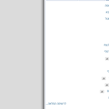
פה
בא
ול
נצח
רמלי
י
ם
לרשימה המלאה...