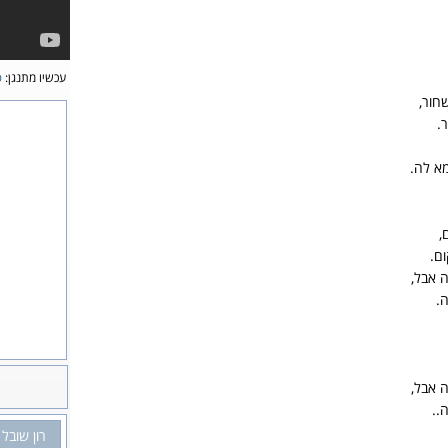
עכשיו מתנגן:
פ
חור,
.
א לה.
,
ם.
 אבל,
.
 אבל,
..
רון שובל