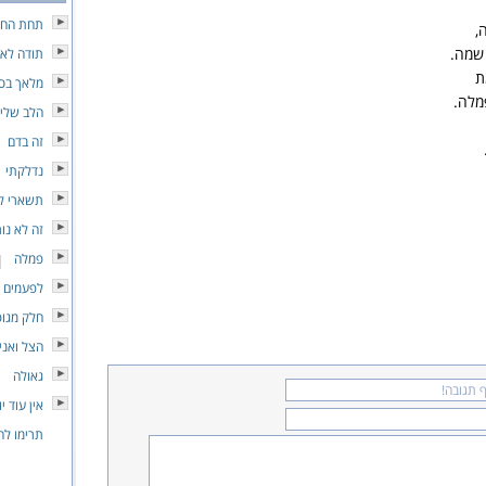
תחת החו
,
 שמה.
תודה לא
ת
מלאך בסג
מלה.
הלב שלי
זה בדם
נדלקתי
תשארי ל
זה לא נו
פמלה
לפעמים
חלק מגופ
הצל ואני
גאולה
אין עוד יו
תרימו לה