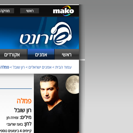
ראשי
מוזיקה
ראשי
אמנים
אקורדים
עמוד הבית
>
אמנים ישראלים
>
רון שובל
>
פמלה
פמלה
רון שובל
מילים:
זמירה חן
לחן:
בועז שרעבי
קיימים 4 ביצועים נוספים לשיר זה