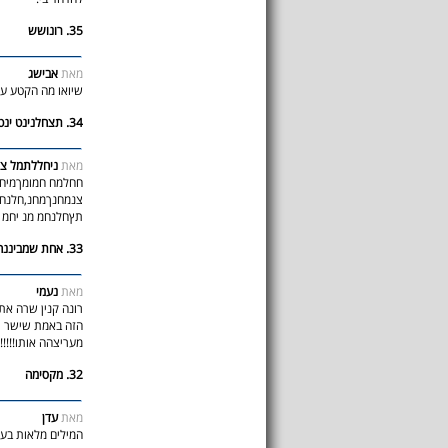
35. רונושש
מאת
אבישג
שיואו מה הקטע עם 
34. תצחלנינט ינטעןנו מעיןםיוןמ
מאת
ניחללתמל צ
תץחלנחמ מנ יחמ
33. אחת שמביננהההההה
מאת
נעמי
רונה קנין שרה את
הזה באמת שישר י
מעריצהה אותו!!!!!!!
32. מקסימה
מאת
עדן
המילים מלאות בעו