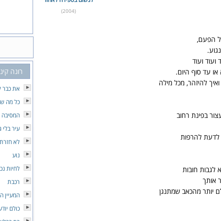
(2004)
ל הפעם,
נגוע.
ועוד ועוד
רונה קינן
ו עד סוף היום.
ואיך להיזהר, מכל מילה
את כבר ל
כל מה שי
צור בפינת רחוב
המסיבה 
עיר בלי ג
 לדעת להרפות
לא חזרתי
נוע
לחיות נכו
א לגבות חובות
 אותך
רכבת
ם יותר מהכאב שמתנגן
המעיין ה
כולם יודע