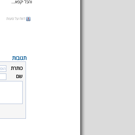
והכל יקפא...
דווח על טעות
תגובות
כותרת
שם