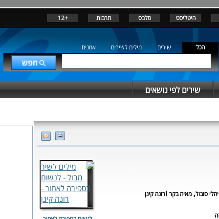
היטליסט
סלבס
תרבות
+12
הכל
שירים
מילים לשירים
אמנים
שירים לפי נושאים
,
ו
יהלי סובול
מאיה בקר
רונה קינן
ה
לנשום בספירה לאחור