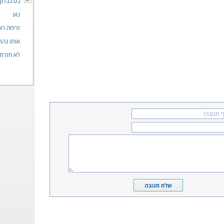
בס בבלון
נוע
זריחה רא
אותו נהר
לא חזרתי