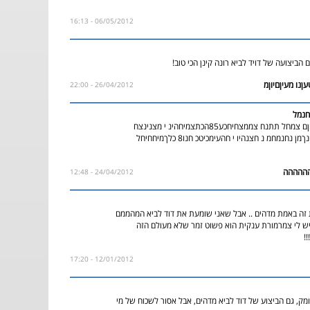
06/05/2012 - 16:13
הביצועה של דויד לביא רונה קינן הכי טוב!
26/04/2012 - 22:00
חנמל
חחלמח חמומךמיחןם צמחל תתנח צממצחיחכע85הכתצמיחהינ י מצנינצח
צנמחנךמחנ,חלנחנךמן נחנמחמ נ חצנהיו י חהעימכיטכ חנו8 כלךמיחחיחל
24/04/2012 - 12:48
 זה באמת מדהים .. אבל שאני שומעת את דוד לביא המהממם
ש לי צמרמורת ענקית הוא פשוט זמר שלא מעולם הזה
!
12/01/2012 - 17:20
מק, גם הביצוע של דוד לביא מדהים, אבל אסור לשכוח של מי