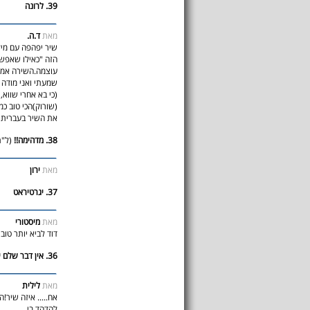
39. לרונה
מאת
ד.ה.
שיר יפהפה עם מיל
הזה "כאילו שאפשר
עוצמה.השירה אמית
שמעתי ואני מודה ש
(שורוק)הכי טוב כמ
את השיר בעברית נ
38. מדהימה!!
(ל"ת
מאת
ירון
37. יגרטיראט
מאת
מיסטורי
דוד לביא יותר טוב 
36. אין דבר שלם יותר מהכאב בשיר הזה
מאת
לילית
אח..... איזה שיר
להדהד בי.