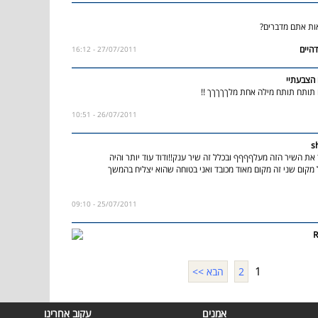
ות אתם מדברים?
27/07/2011 - 16:12
 הצבעתיי
תותח תותח מילה אחת מלךךךךך !!
26/07/2011 - 10:51
s
את השיר הזה מעלףףףף ובכלל זה שיר ענק!!ודוד עוד יותר והיה
ל מקום שני זה מקום מאוד מכובד ואני בטוחה שהוא יצליח בהמשך
25/07/2011 - 09:10
1
2
הבא >>
אמנים
עקוב אחרינו