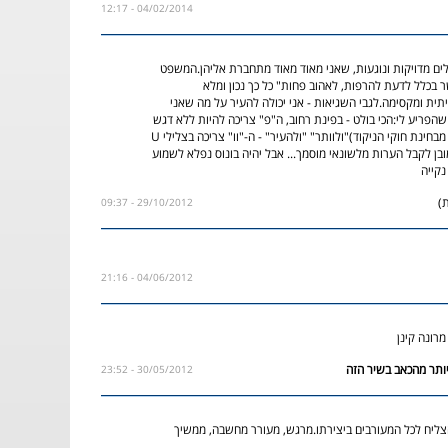
04/02/2014 - 12:17
ים מדויקות ונוגעות, שאני מאוד מאוד מתחברת אליהן.המשפט
 בכלל לדעת להרפות, לאהוב פחות" כל כך נכון ומלא
ית ומקסימה.לגבי השגיאות - אני יכולה להעיר על מה שאני
הפריע לי:הכי בולט - בפינת רחוב, ה"פ" צריכה להיות ללא דגש
(כי בא אחרי שווא, מבחינת חוקי הניקוד)"ולוותר" "ולהעיר" - ה-"וו" צריכה בצלילי U
ובן לקבל הערות מלשונאי מוסמך... אבל יהיה בונוס נפלא לשמוע
קייה
)
29/10/2012 - 09:37
04/06/2012 - 21:16
מרונה קינן
30/05/2012 - 23:52
!הצליח לכל המעורבים ביצירתו.מרגש, מעורר מחשבה, ממשיך