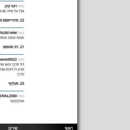
מאת
רונה קינן
אבל על איזה שגיא
22. מדהייייםםם מדהיים
מאת
ואווא המנצח
תותח תותח תותח 
21. דוד מהממם
מאת
hanini0022
דוד מלךך והוא שר 
מגיע לו לזכות אב
הדרך
20. מעלףף
מאת
ROVAL2000
מעלףףףף
ראשי
שירים