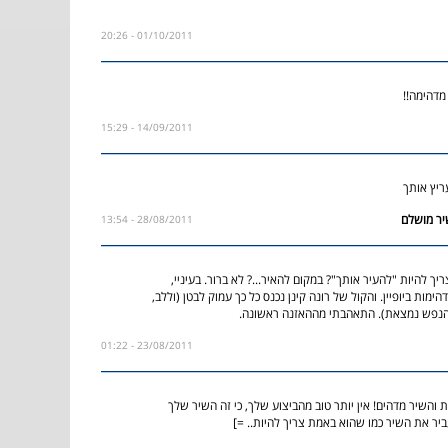
01/10/2011 - 20:26
מדהימה!!
14/09/2011 - 15:29
ריץ אותך
28/08/2011 - 13:54
יך להיות "להעיר אותך"? במקום להאיר...? לא ברור. בעיניי,
ימות ביופיין. והקול של רונה קינן נכנס כל כך עמוק לבטן (וללב,
 הנפש נמצאת). התאהבתי מההאזנה ראשונה.
23/08/2011 - 01:22
ת והשיר מדהים! אין יותר טוב מהביצוע שלך, כי זה השיר שלך
ביר את השיר כמו שהוא באמת צריך להיות.. =]