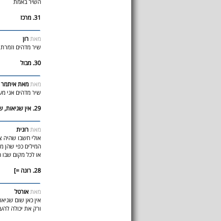
השיר באמת
31. מרכז
מאת
רון
שיר מדהים וזמרת 
30. מבול
מאת
מאת איתמר
שיר מדהים אני מע
29. אין שגיאות, שיר מושלם
מאת
רונית
אולי חשבו שהיה צר
המילים כפי שהן מדה
או לכל מקום שבו
28. רונה =]
מאת
אורטל
אין כאן שום שגיאו
ורק את יכולה להע