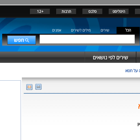
היטליסט
סלבס
תרבות
+12
הכל
שירים
מילים לשירים
אמנים
שירים לפי נושאים
 על חטא
ן