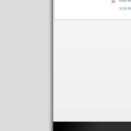
וא האיש
ת עינייך