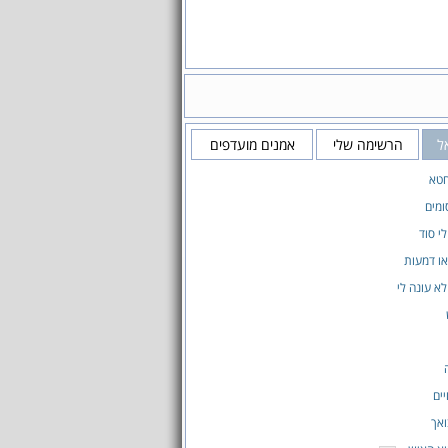
ל
הרשימה שלי
אמנים מועדפים
חטא
ומים
י סוד
או דמעות
א עונה לי
יים
ואך