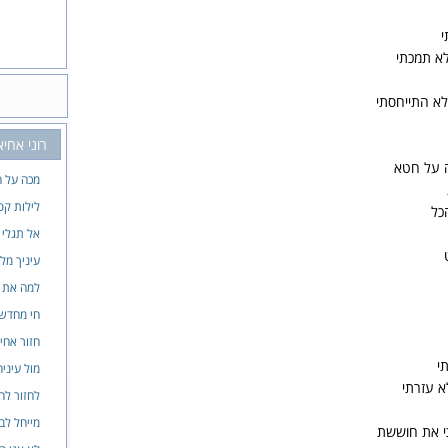
י
לא תמכתי
לא התייחסתי
רוני אחיא
כה על חטא
מכה על 
לילות קס
כל
אל תגלי ל
עיניך מל
למה את ל
חי מחדש
חזור אחי
י
מול עיניה
א עזרתי
לחזור לח
מייחל לב
י את חוששת