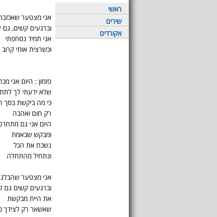
ראשי
אני מצטער שאכזבת
שירים
וברגעים קשים, גם 
אקורדים
אני תמיד נסחפתי
וכשרצית אותי קרוב 
פזמון : היום אני מ
שלא ידעתי לך לתת
כי מה ביקשת בסך ה
רק חום ואהבה
היום אני גם מתחרט
ומבקש שבאמת
נשכח את הכל
ונתחיל מהתחלה
אני מצטער שהבלגת
וברגעים קשים גם ל
את היית מבקשת
שאשאר רק לצידך כ