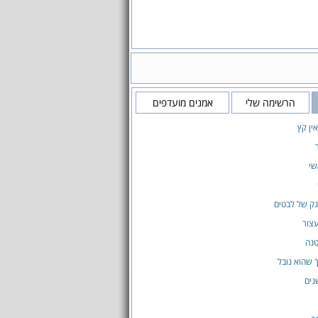
הרשימה שלי
אמנים מועדפים
ין קץ
שי
ק של לבטים
צור
טנה
 שהוא נובל
נים