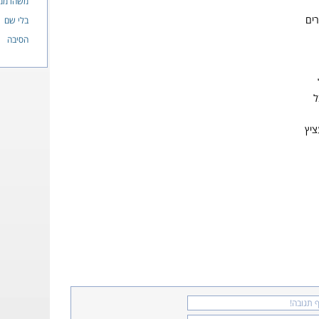
משהו ממ
ים
בלי שם
הסיבה
ל
ציץ