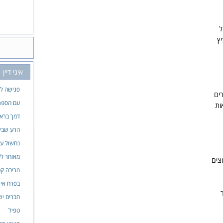
ל
ץ
איגי דיין
פגישה לא
ים
עם הספר
ות
דמך ברא
הרע שבי
נחשול ענ
מאוחר לע
צים
מריבה ק
בפרח איך
חברים יש
טפיל