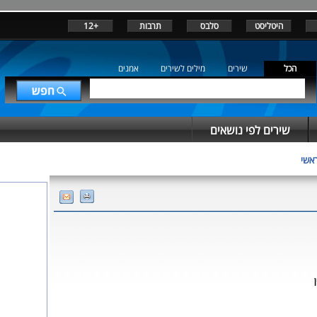
היטליסט
סלבס
תרבות
+12
הכל
שירים
מילים לשירים
אמנים
שירים לפי נושאים
אשי
ן