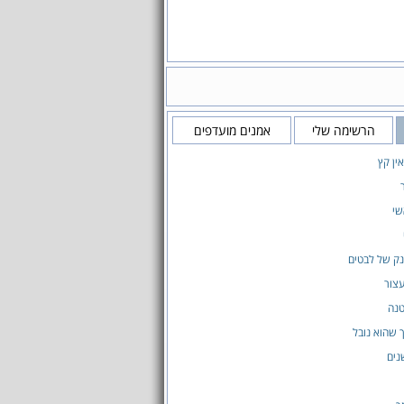
הרשימה שלי
אמנים מועדפים
ין קץ
שי
ק של לבטים
צור
טנה
 שהוא נובל
נים