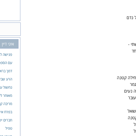
 נדם
איגי דיין
תי -
חד
פגישה לא
עם הספר
דמך ברא
חילה קטנה
הרע שבי
גמר
נחשול ענ
ה נעים
מאוחר לע
עובר
מריבה ק
שואל
בפרח איך
קטנה
חברים יש
ל
טפיל
ל