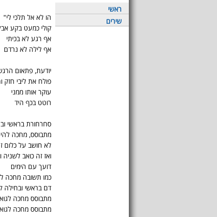
ראשי
הו לא אל תלכי לי"
שירים
קולי כמעט בקע אבל
אף רגע לא בכיתי
אף לילה לא נרדם
יודעת, פתאום הרגש
פולח את ליבי חזק ו
עוקר אותו ממני
רוטט בכף היד
סחרחורת בראשי וב
מתבוסס, מחכה להי
לא חושב על כלום ז
ואז זה כואב לשניה ו
דועך עם הימים
כמו תשובה מחכה ל
דם בראשי ובחילה 
מתבוסס מחכה לגוא
מתבוסס מחכה לגוא