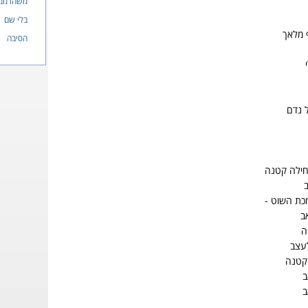
משהו ממ
בלי שם
 מלאך
הסיבה
 נדם
חילה קטנה
מכת השוט -
ב
ה
עצב
קטנה
ב
ב