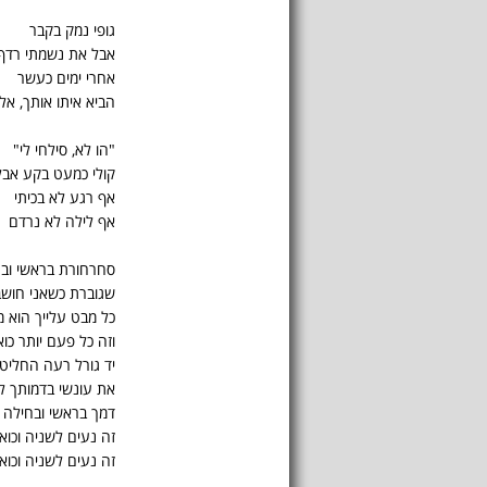
גופי נמק בקבר
אבל את נשמתי רדף
אחרי ימים כעשר
הביא איתו אותך, אלי
"הו לא, סילחי לי"
קולי כמעט בקע אבל
אף רגע לא בכיתי
אף לילה לא נרדם
סחרחורת בראשי וב
שגוברת כשאני חושב
כל מבט עלייך הוא 
וזה כל פעם יותר כוא
יד גורל רעה החליט
את עונשי בדמותך ל
דמך בראשי ובחילה 
זה נעים לשניה וכוא
זה נעים לשניה וכוא