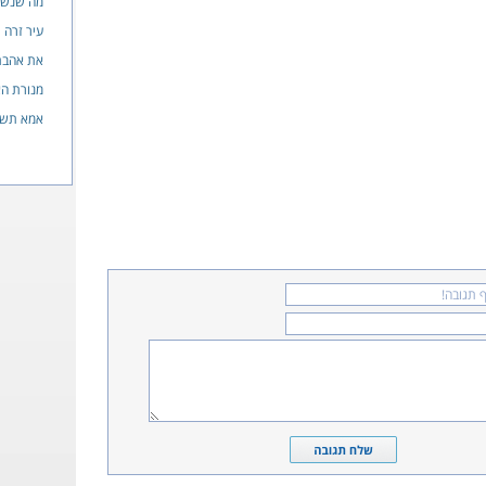
מה שנשא
עיר זרה
את אהבת
מנורת הא
אמא תש"