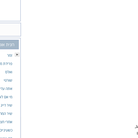
רונית אופ
זמר
פרידת מ
ואלס
שורטי
אתה עדיי
מי אם לא
שיר דייג
שיר המח
אחרי חצו
,
כשעיניים