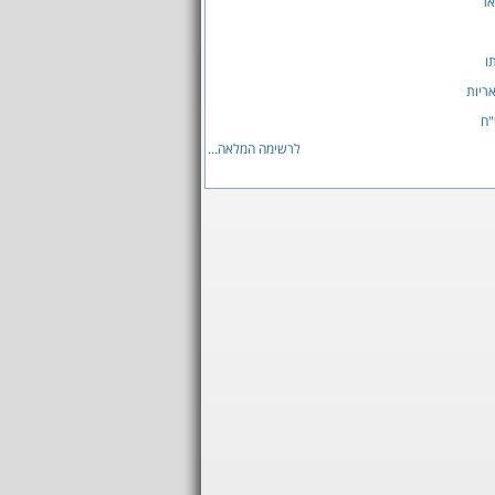
ר
ו
ריות
ח
לרשימה המלאה...