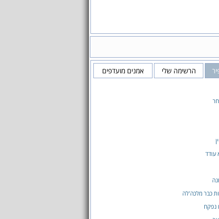
יר
הרשימה שלי
אמנים מועדפים
חר
ן
 עודד
נה
ת כבר מלכה'לה
 נפקח