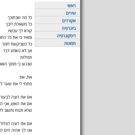
ראשי
שירים
כל מה שבתוכך
אקורדים
כל משאלת ליבך
ביוגרפיה
קורא לך עכשיו
דיסקוגרפיה
ומאיר בי את כל החו
תמונות
כל כשביקשת לומר
אך לא נשמע דבר
תפילות
שנגעו בי מתוך האו
את, את
פתחי לי את שער לי
אם את רוצה לבעור,
אם את האש, אני הר
שלא תנוח ותשוב לל
אם את רוצה לצלול,
אני לך אהיה הים ה