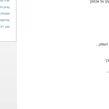
שניה ועו
ותך אל אדמתך
to pray
אוסנסיה
שתישאר
שער ליב
העומק...
בך
.