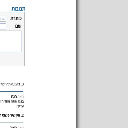
תגובות
כותרת
שם
3. בועז, אתה זמר בחסד עליון.
מאת
חנה
בועז אתה אחד הזמ
עליך!!
2. אין שיר פשוט חזזזזזזזזזזק
מאת
מאיר