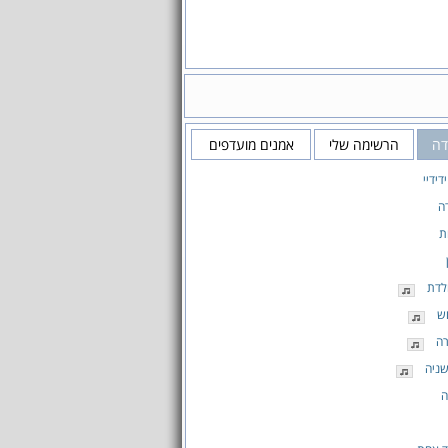
דה
הרשימה שלי
אמנים מועדפים
דידיי
ה
ת
לדת
ש
רה
שניה
ה