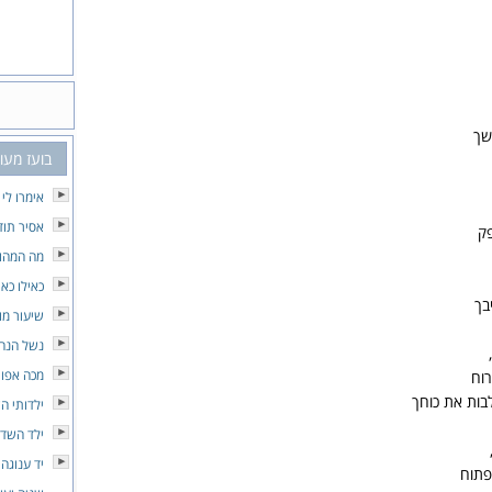
שך
בועז מעו
אימרו לי י
אסיר תוד
פק
מה המהו
כאילו כאן
בך
שיעור מו
נשל הנח
מכה אפו
וח
בות את כוחך
ילדותי ה
ילד השד
יד ענוגה
פתוח