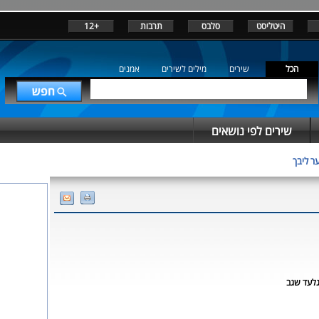
היטליסט
סלבס
תרבות
+12
הכל
שירים
מילים לשירים
אמנים
שירים לפי נושאים
ר ליבך
לעד שגב