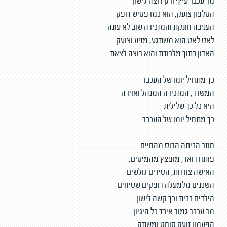
מר עכבר עייף ורק רוצה לישון
הטלפון צועק, הוא כמו פטיש דופק
העניבה חונקת והמזכירה שוב לא עונה
לאט לאט הוא משתגע, מזיע וצועק
האדון בתוך מלכודת והוא רוצה לצאת
כך מתחיל יומו של העכבר
המשרד, המזכירה המנהל ואוירה
היא כל כך שלילית
כך מתחיל יומו של העכבר
חוזר הביתה הרוס מהחיים
פותח דואר, מופצץ מהמיסים.
האישה צורחת, הסירים גולשים
השכנים מלמעלה דופקים שטיחים
הילדים בבית וכך קשה לישון
מר עכבר גמור איבד כל היגיון
הפעמון זועק סוחט ומשתק