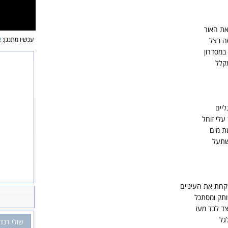
את האור
עכשיו מתנגן:
א
ה בצל
במסדרון
קלל
ליים
עלי זוחל
ת מים
שתעל
קחת את העיניים
ותק ומסתכל
צד לבד מעז
גל
שולי רנד