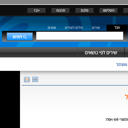
היטליסט
סלבס
תרבות
+12
הכל
שירים
מילים לשירים
אמנים
שירים לפי נושאים
 מתגלגל
ל
ו
למודי
ימי ויסלר