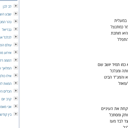
לב לבן
שבע השנ
 במעלית
נהר המט
ומר כמתנצל
גבריאל
היא חותכת
לגלגל את
התפלל
עולם הפו
אירוע מת
דממה דק
א כמו תמיד יושב שם
המלאך ש
ותה ומגלגל
אילו כולנ
א והמג"ד הבינו
עזאזל
המוות לא
הכלים הש
קרב יום
אני מאמי
קחת את העיניים
ותק ומסתכל
בין קודש
צד לבד מעז
גל