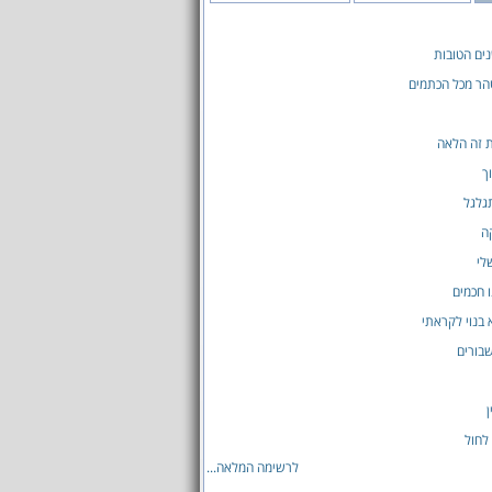
ים הטובות
הר מכל הכתמים
 זה הלאה
ך
גלגל
ה
לי
ו חכמים
 בנוי לקראתי
בורים
ן
 לחול
לרשימה המלאה...