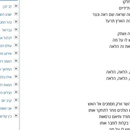
לקו
לב לבן
'ידיים
מה שראה שם ראה ונצר
שבע השנ
פה הארץ תרעד
נהר המט
גבריאל
ה ושתק
לגלגל את
ש לו על מה
עולם הפו
 את זה הלאה
אירוע מת
דממה דק
המלאך ש
, הלאה, הלאה
אילו כולנ
, הלאה, הלאה
המוות לא
הכלים הש
קרב יום
 השר זורק מסמכים אל האש
אני מאמי
 הולכים מחר לתחקר אותו
תודד ותיאם גרסאות
בין קודש
 בקלות לזמבר אותו
יש לו על מה