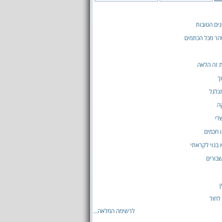
ים הטובות
הר מכל הכתמים
 זה הלאה
ך
גלגל
ה
לי
ו חכמים
 בנוי לקראתי
בורים
ן
 לחול
לרשימה המלאה...